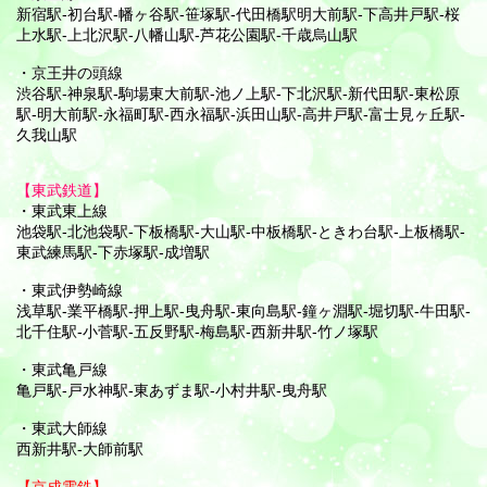
新宿駅-初台駅-幡ヶ谷駅-笹塚駅-代田橋駅明大前駅-下高井戸駅-桜
上水駅-上北沢駅-八幡山駅-芦花公園駅-千歳烏山駅
・京王井の頭線
渋谷駅-神泉駅-駒場東大前駅-池ノ上駅-下北沢駅-新代田駅-東松原
駅-明大前駅-永福町駅-西永福駅-浜田山駅-高井戸駅-富士見ヶ丘駅-
久我山駅
【東武鉄道】
・東武東上線
池袋駅-北池袋駅-下板橋駅-大山駅-中板橋駅-ときわ台駅-上板橋駅-
東武練馬駅-下赤塚駅-成増駅
・東武伊勢崎線
浅草駅-業平橋駅-押上駅-曳舟駅-東向島駅-鐘ヶ淵駅-堀切駅-牛田駅-
北千住駅-小菅駅-五反野駅-梅島駅-西新井駅-竹ノ塚駅
・東武亀戸線
亀戸駅-戸水神駅-東あずま駅-小村井駅-曳舟駅
・東武大師線
西新井駅-大師前駅