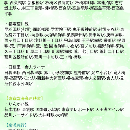
駅-西巣鴨駅-新板橋駅-板橋区役所前駅-板橋本町駅-本蓮沼駅-志村
坂上駅-志村三丁目駅- 蓮根駅-西台駅-高島平駅-新高島平駅-西高島
平駅
・都電荒川線
早稲田駅(都電)-面影橋駅-学習院下駅-鬼子母神前駅-雑司ヶ谷駅-東
池袋四丁目駅 -向原駅-大塚駅前駅-巣鴨新田駅-庚申塚駅-庚申塚駅-
西ヶ原四丁目駅-滝野川一丁目駅-飛鳥山駅-王子駅前駅-栄町駅-梶原
駅-荒川車庫前駅-荒川遊 園地前駅-小台駅-宮ノ前駅-熊野前駅-東尾
久三丁目駅-町屋二丁目駅-町屋駅前駅-荒川七丁目駅-荒川二丁目駅-
荒川区役所前駅-荒川一中前駅-三ノ輪 橋駅
・日暮里・舎人ライナー
日暮里駅-西日暮里駅-赤土小学校前駅-熊野前駅-足立小台駅-扇大橋
駅-高野駅-江北駅-西新井大師西駅-谷在家駅-舎人公園駅-舎人駅-見
沼代親水公園駅
【東京臨海高速鉄道】
・りんかい線
新木場駅-東雲駅-国際展示場駅-東京テレポート駅-天王洲アイル駅-
品川シーサイド駅-大井町駅-大崎駅
【京浜急行】