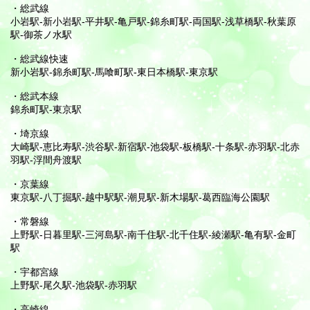
・総武線
小岩駅-新小岩駅-平井駅-亀戸駅-錦糸町駅-両国駅-浅草橋駅-秋葉原
駅-御茶ノ水駅
・総武線快速
新小岩駅-錦糸町駅-馬喰町駅-東日本橋駅-東京駅
・総武本線
錦糸町駅-東京駅
・埼京線
大崎駅-恵比寿駅-渋谷駅-新宿駅-池袋駅-板橋駅-十条駅-赤羽駅-北赤
羽駅-浮間舟渡駅
・京葉線
東京駅-八丁掘駅-越中駅駅-潮見駅-新木場駅-葛西臨海公園駅
・常磐線
上野駅-日暮里駅-三河島駅-南千住駅-北千住駅-綾瀬駅-亀有駅-金町
駅
・宇都宮線
上野駅-尾久駅-池袋駅-赤羽駅
・高崎線