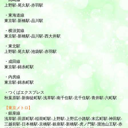
上野駅-尾久駅-赤羽駅
・東海道線
東京駅-新橋駅-品川駅
・横須賀線
東京駅-新橋駅-品川駅-西大井駅
・東北駅
上野駅-尾久駅-池袋駅-赤羽駅
・成田線
東京駅-錦糸町駅
・内房線
東京駅-錦糸町駅
・つくばエクスプレス
秋葉原駅-新御徒町駅-浅草駅-南千住駅-北千住駅-青井駅-六町駅
【東京メトロ】
・銀座線
浅草駅-田原町駅-稲荷町駅-上野駅-上野広小路駅-末広町駅-神田駅-
三越前駅-日本橋駅-京橋駅-銀座駅-新橋駅-虎ノ門駅-溜池山王駅-赤