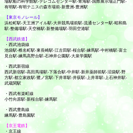
場駅船の科学館駅-テレコムセンター駅-青海駅-国際展示場正門駅-
有明駅-有明テニスの森市場前-新豊洲-豊洲駅
【東京モノレール】
浜松町駅-天王洲アイル駅-大井競馬場前駅-流通センター駅-昭和島
駅-整備場駅-天空橋駅-新整備場駅-羽田空港駅
【西武鉄道】
・西武池袋線
池袋駅-椎名町駅-東長崎駅-江古田駅-桜台駅-練馬駅-中村橋駅-富士
見台駅-練馬高野台駅-石神井公園駅-大泉学園駅
・西武新宿線
西武新宿駅-高田馬場駅-下落合駅-中井駅-新井薬師前駅-沼袋駅-野
方駅-都立家政駅-鷺ノ宮駅-下井草駅-井荻駅-上井草駅-上石神井駅-
武蔵関駅
・西武有楽町線
小竹向原駅-新桜台駅-練馬駅
・西武豊島線
練馬駅-豊島園駅
【京王電鉄】
・京王線