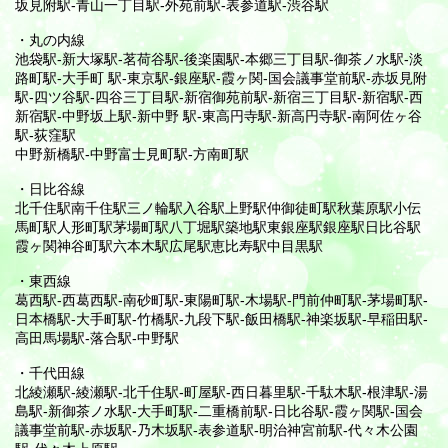
坂見附駅-青山一丁目駅-外苑前駅-表参道駅-渋谷駅
・丸の内線
池袋駅-新大塚駅-茗荷谷駅-後楽園駅-本郷三丁目駅-御茶ノ水駅-淡
路町駅-大手町 駅-東京駅-銀座駅-霞ヶ関-国会議事堂前駅-赤坂見附
駅-四ツ谷駅-四谷三丁目駅-新宿御苑前駅-新宿三丁目駅-新宿駅-西
新宿駅-中野坂上駅-新中野 駅-東高円寺駅-新高円寺駅-南阿佐ヶ谷
駅-荻窪駅
中野新橋駅-中野富士見町駅-方南町駅
・日比谷線
北千住駅南千住駅三ノ輪駅入谷駅上野駅仲御徒町駅秋葉原駅小伝
馬町駅人形町駅茅場町駅八丁堀駅築地駅東銀座駅銀座駅日比谷駅
霞ヶ関神谷町駅六本木駅広尾駅恵比寿駅中目黒駅
・東西線
葛西駅-西葛西駅-南砂町駅-東陽町駅-木場駅-門前仲町駅-茅場町駅-
日本橋駅-大手町駅-竹橋駅-九段下駅-飯田橋駅-神楽坂駅-早稲田駅-
高田馬場駅-落合駅-中野駅
・千代田線
北綾瀬駅-綾瀬駅-北千住駅-町屋駅-西日暮里駅-千駄木駅-根津駅-湯
島駅-新御茶ノ水駅-大手町駅-二重橋前駅-日比谷駅-霞ヶ関駅-国会
議事堂前駅-赤坂駅-乃木坂駅-表参道駅-明治神宮前駅-代々木公園