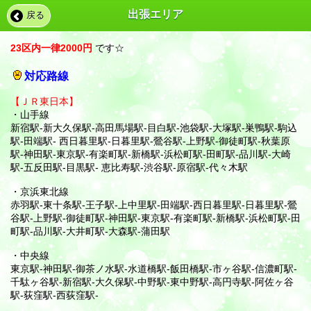
営業時間:12:00～05:00 （受付11:30〜）年中無休/※現在ネッ
出張エリア
戻る
ト予約不可
お店に電話する
23区内一律2000円
です☆
対応路線
【ＪＲ東日本】
・山手線
新宿駅-新大久保駅-高田馬場駅-目白駅-池袋駅-大塚駅-巣鴨駅-駒込
駅-田端駅- 西日暮里駅-日暮里駅-鶯谷駅-上野駅-御徒町駅-秋葉原
駅-神田駅-東京駅-有楽町駅-新橋駅-浜松町駅-田町駅-品川駅-大崎
駅-五反田駅-目黒駅- 恵比寿駅-渋谷駅-原宿駅-代々木駅
・京浜東北線
赤羽駅-東十条駅-王子駅-上中里駅-田端駅-西日暮里駅-日暮里駅-鶯
谷駅-上野駅-御徒町駅-神田駅-東京駅-有楽町駅-新橋駅-浜松町駅-田
町駅-品川駅-大井町駅-大森駅-蒲田駅
・中央線
東京駅-神田駅-御茶ノ水駅-水道橋駅-飯田橋駅-市ヶ谷駅-信濃町駅-
千駄ヶ谷駅-新宿駅-大久保駅-中野駅-東中野駅-高円寺駅-阿佐ヶ谷
駅-荻窪駅-西荻窪駅-