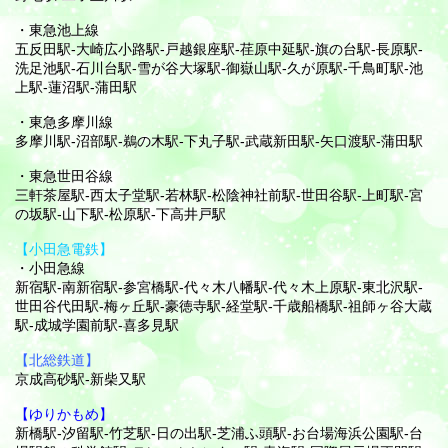
・東急池上線
五反田駅-大崎広小路駅-戸越銀座駅-荏原中延駅-旗の台駅-長原駅-
洗足池駅-石川台駅-雪が谷大塚駅-御嶽山駅-久が原駅-千鳥町駅-池
上駅-蓮沼駅-蒲田駅
・東急多摩川線
多摩川駅-沼部駅-鵜の木駅-下丸子駅-武蔵新田駅-矢口渡駅-蒲田駅
・東急世田谷線
三軒茶屋駅-西太子堂駅-若林駅-松陰神社前駅-世田谷駅-上町駅-宮
の坂駅-山下駅-松原駅-下高井戸駅
【小田急電鉄】
・小田急線
新宿駅-南新宿駅-参宮橋駅-代々木八幡駅-代々木上原駅-東北沢駅-
世田谷代田駅-梅ヶ丘駅-豪徳寺駅-経堂駅-千歳船橋駅-祖師ヶ谷大蔵
駅-成城学園前駅-喜多見駅
【北総鉄道】
京成高砂駅-新柴又駅
【ゆりかもめ】
新橋駅-汐留駅-竹芝駅-日の出駅-芝浦ふ頭駅-お台場海浜公園駅-台