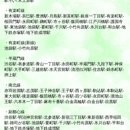
駅-代々木上原駅
・有楽町線
新木場駅-辰巳駅-豊洲駅-月島駅-新富町駅-銀座一丁目駅-有楽町駅-
桜田門駅-永田町駅-麹町駅-市ヶ谷駅-飯田橋駅-江戸川橋駅-護国寺
駅-東池袋駅-池袋駅-要町駅-千川駅-小竹向原駅-氷川台駅-和台駅-地
下鉄赤塚駅-地下鉄成増駅
・有楽町線(新線)
池袋駅-小竹向原駅
・半蔵門線
渋谷駅-表参道駅-青山一丁目駅-永田町駅-半蔵門駅-九段下駅-神保
町駅-大手町駅-三越前駅-水天宮前駅-清澄白河駅-住吉駅-錦糸町駅-
押上駅
・南北線
赤羽岩淵駅-志茂駅-王子神谷駅-王子駅-西ヶ原駅-駒込駅-本駒込駅-
東大前駅-後楽園駅-飯田橋駅-市ヶ谷駅-四ツ谷駅-永田町駅-溜池山
王駅-六本木一丁目駅-麻布十番駅-白金高輪駅-白金台駅-目黒駅
・副都心線
渋谷駅-明治神宮前駅-北参道駅-新宿三丁目駅-東新宿駅-西早稲田
駅-雑司が谷駅-池袋駅-要町駅-千川駅-小竹向原駅-氷川台駅-平和台
駅-地下鉄赤塚駅-地下鉄成増駅