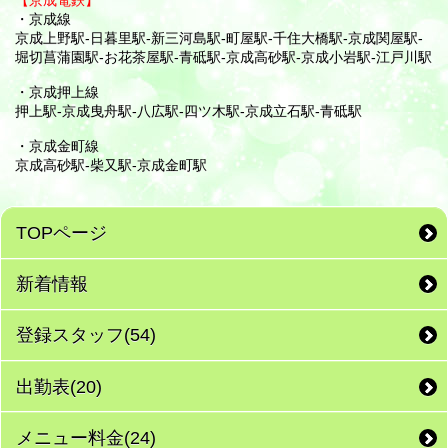
【京成電鉄】
・京成線
京成上野駅-日暮里駅-新三河島駅-町屋駅-千住大橋駅-京成関屋駅-
堀切菖蒲園駅-お花茶屋駅-青砥駅-京成高砂駅-京成小岩駅-江戸川駅
・京成押上線
押上駅-京成曳舟駅-八広駅-四ツ木駅-京成立石駅-青砥駅
・京成金町線
京成高砂駅-柴又駅-京成金町駅
TOPページ
新着情報
登録スタッフ(54)
出勤表(20)
メニュー料金(24)