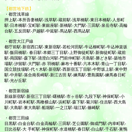
【都営地下鉄】
・都営浅草線
押上駅-本所吾妻橋駅-浅草駅-蔵前駅-浅草橋駅-東日本橋駅-人形町
駅-日本橋駅-宝町駅-東銀座駅-新橋駅-大門駅-三田駅-泉岳寺駅-高輪
台駅-五反田駅-戸越駅-中延駅-馬込駅-西馬込駅
・都営大江戸線
都庁前駅-新宿西口駅-東新宿駅-若松河田駅-牛込柳町駅-牛込神楽坂
駅-飯田橋駅- 春日駅-本郷三丁目駅-上野御徒町駅-新御徒町駅-蔵前
駅-両国駅-森下駅-清澄白河駅-門前仲町駅-月島駅-勝どき駅-築地市
場駅-汐留駅-大門駅-赤 羽橋駅-麻布十番駅-六本木駅-青山一丁目駅-
国立競技場駅-代々木駅-新宿駅-西新宿五丁目駅-中野坂上駅-東中野
駅-中井駅-落合南長崎駅-新江古田 駅-練馬駅-豊島園駅-練馬春日町
駅-光が丘駅
・都営新宿線
新線新宿駅-新宿三丁目駅-曙橋駅-市ヶ谷駅-九段下駅-神保町駅-小
川町駅-岩本町駅-馬喰横山駅-浜町駅-森下駅-菊川駅-住吉駅-西大島
駅-大島駅-東大島駅-船堀駅-一之江駅-瑞江駅-篠崎駅
・都営三田線
目黒駅-白金台駅-白金高輪駅-三田駅-芝公園駅-御成門駅-内幸町駅-
日比谷駅-大 手町駅-神保町駅-水道橋駅-春日駅-白山駅-千石駅-巣鴨