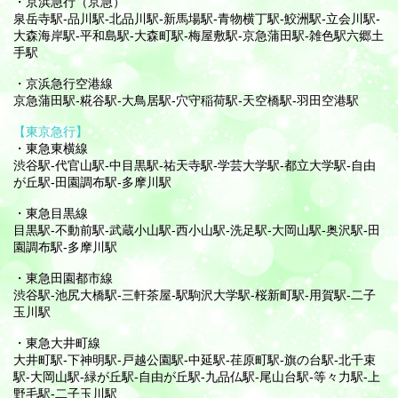
・京浜急行（京急）
泉岳寺駅-品川駅-北品川駅-新馬場駅-青物横丁駅-鮫洲駅-立会川駅-
大森海岸駅-平和島駅-大森町駅-梅屋敷駅-京急蒲田駅-雑色駅六郷土
手駅
・京浜急行空港線
京急蒲田駅-糀谷駅-大鳥居駅-穴守稲荷駅-天空橋駅-羽田空港駅
【東京急行】
・東急東横線
渋谷駅-代官山駅-中目黒駅-祐天寺駅-学芸大学駅-都立大学駅-自由
が丘駅-田園調布駅-多摩川駅
・東急目黒線
目黒駅-不動前駅-武蔵小山駅-西小山駅-洗足駅-大岡山駅-奥沢駅-田
園調布駅-多摩川駅
・東急田園都市線
渋谷駅-池尻大橋駅-三軒茶屋-駅駒沢大学駅-桜新町駅-用賀駅-二子
玉川駅
・東急大井町線
大井町駅-下神明駅-戸越公園駅-中延駅-荏原町駅-旗の台駅-北千束
駅-大岡山駅-緑が丘駅-自由が丘駅-九品仏駅-尾山台駅-等々力駅-上
野毛駅-二子玉川駅