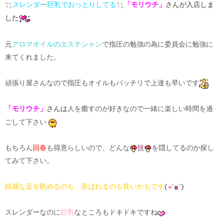
スレンダー巨乳でおっとりしてる
「モリウチ」
さん
が入店しま
した
元
アロマオイルのエステシャン
で指圧の勉強の為に委員会に勉強に
来てくれました。
頑張り屋さんなので指圧もオイルもバッチリで上達も早いです
人を癒すのが好きなので一緒に楽しい時間を過
「モリウチ」
さんは
ごして下さい
もちろん
回春
も得意らしいので、どんな
技
を隠してるのか探し
てみて下さい。
綺麗な足を眺めるのも、弄ばれるのも良いかもです
スレンダーなのに
巨乳
なところもドキドキですね