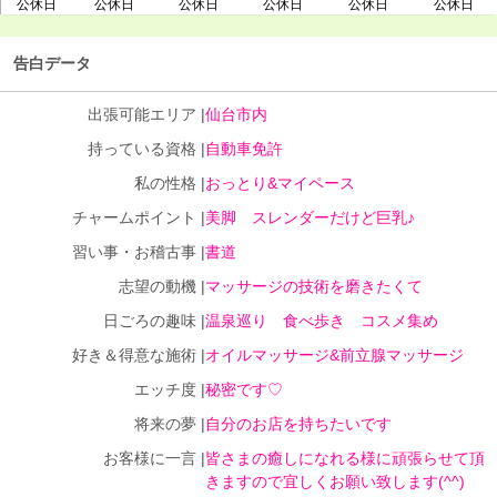
公休日
公休日
公休日
公休日
公休日
公休日
告白データ
出張可能エリア |
仙台市内
持っている資格 |
自動車免許
私の性格 |
おっとり&マイペース
チャームポイント |
美脚 スレンダーだけど巨乳♪
習い事・お稽古事 |
書道
志望の動機 |
マッサージの技術を磨きたくて
日ごろの趣味 |
温泉巡り 食べ歩き コスメ集め
好き＆得意な施術 |
オイルマッサージ&前立腺マッサージ
エッチ度 |
秘密です♡
将来の夢 |
自分のお店を持ちたいです
お客様に一言 |
皆さまの癒しになれる様に頑張らせて頂
きますので宜しくお願い致します(^^)