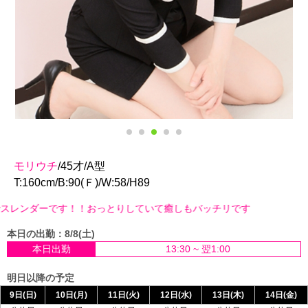
モリウチ
/45才/A型
T:160cm/B:90(Ｆ)/W:58/H89
！！おっとりしていて癒しもバッチリです
本日の出勤：8/8(土)
本日出勤
13:30 ~ 翌1:00
明日以降の予定
9日(日)
10日(月)
11日(火)
12日(水)
13日(木)
14日(金)