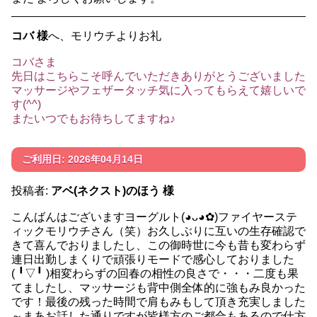
コバ 様
へ、モリウチよりお礼
コバさま
先日はこちらこそ呼んでいただきありがとうございました
マッサージやフェザータッチ気に入ってもらえて嬉しいで
す(^^)
またいつでもお待ちしてますね♪
ご利用日: 2026年04月14日
投稿者:
アベ(ネクスト)のほう 様
こんばんはございますヨーグルト(⁠◕⁠ᴗ⁠◕⁠✿⁠)ファイヤーステ
ィックモリウチさん（笑）お久しぶりに互いの生存確認で
きて喜んでおりましたし、この御時世に今も昔も変わらず
連日出勤しまくりで頑張りモードで感心しておりました
(⁠ ⁠╹⁠▽⁠╹⁠ ⁠)相変わらずの回春の相性の良さで・・・二度も果
てましたし、マッサージも背中側全体的に強もみ良かった
です！最後の残った時間で肩もみもして頂き充実しました
～まあお話した通りですが皆様方のご都合もあるので仕方