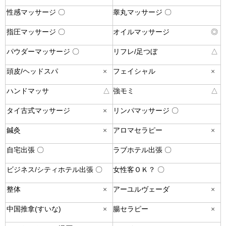
性感マッサージ 〇
睾丸マッサージ 〇
指圧マッサージ 〇
オイルマッサージ
◎
パウダーマッサージ 〇
リフレ/足つぼ
△
頭皮/ヘッドスパ
×
フェイシャル
×
ハンドマッサ
△
強モミ
△
タイ古式マッサージ
×
リンパマッサージ 〇
鍼灸
×
アロマセラピー
×
自宅出張 〇
ラブホテル出張 〇
ビジネス/シティホテル出張 〇
女性客ＯＫ？ 〇
整体
×
アーユルヴェーダ
×
中国推拿(すいな)
×
腸セラピー
×