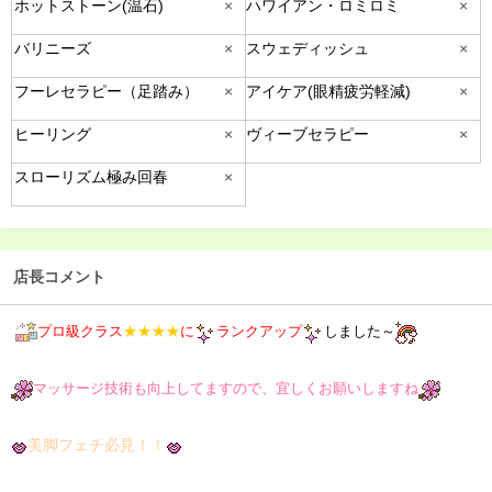
ホットストーン(温石)
×
ハワイアン・ロミロミ
×
バリニーズ
×
スウェディッシュ
×
フーレセラピー（足踏み）
×
アイケア(眼精疲労軽減)
×
ヒーリング
×
ヴィーブセラピー
×
スローリズム極み回春
×
店長コメント
プロ級クラス
★★★★
に
ランクアップ
しました～
マッサージ技術も向上してますので、宜しくお願いしますね
美脚フェチ必見！！