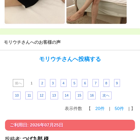
モリウチさんへのお客様の声
モリウチさんへ投稿する
前へ
1
2
3
4
5
6
7
8
9
10
11
12
13
14
15
16
次へ
表示件数 【
20件
|
50件
| 】
ご利用日: 2026年07月25日
投稿者:
つば九郎 様