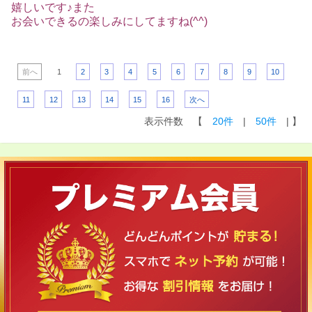
嬉しいです♪また
お会いできるの楽しみにしてますね(^^)
前へ
1
2
3
4
5
6
7
8
9
10
11
12
13
14
15
16
次へ
表示件数 【
20件
|
50件
| 】