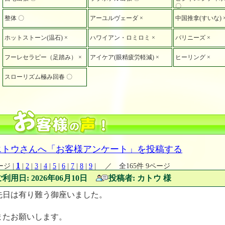
〇
整体 〇
アーユルヴェーダ ×
中国推拿(すいな) 
ホットストーン(温石) ×
ハワイアン・ロミロミ ×
バリニーズ ×
フーレセラピー（足踏み） ×
アイケア(眼精疲労軽減) ×
ヒーリング ×
スローリズム極み回春 〇
エトウさんへ「お客様アンケート」を投稿する
1
ージ |
|
2
|
3
|
4
|
5
|
6
|
7
|
8
|
9
| ／ 全165件 9ページ
ご利用日: 2026年06月10日
投稿者: カトウ 様
先日は有り難う御座いました。
またお願いします。