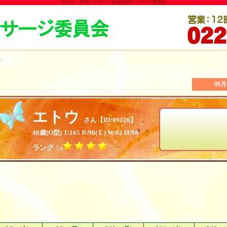
ホテル・自宅へ今すぐ！仙台出張マッサージ委員会
ル
08
エトウ
さん【ID:09126】
48歳(O型) T:165 B:96(Ｅ) W:62 H:98
ランク：