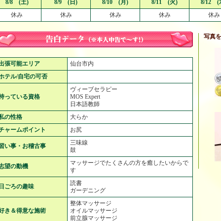
8/8 (土)
8/9 (日)
8/10 (月)
8/11 (火)
8/12 (
休み
休み
休み
休み
休み
写真
出張可能エリア
仙台市内
ホテル/自宅の可否
ヴィーブセラピー
持っている資格
MOS Expert
日本語教師
私の性格
大らか
チャームポイント
お尻
三味線
習い事・お稽古事
鼓
マッサージでたくさんの方を癒したいからで
志望の動機
す
読書
日ごろの趣味
ガーデニング
整体マッサージ
好き＆得意な施術
オイルマッサージ
前立腺マッサージ