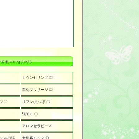
カウンセリング ◎
睾丸マッサージ ◎
ジ 〇
リフレ/足つぼ 〇
強モミ 〇
アロマセラピー ×
ホテル出張
女性客ＯＫ？ ◎