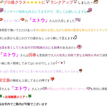
プロ級クラス
★★★★
に
ランクアップ
しました～
マッサージ技術も向上してますので、宜しくお願いしますね
「エトウ」
セクシー美人
の
さんが入店しました
接骨院で働いてただけあって
体の疲れを流しながら筋肉の緊張を和らげるてくマッ
特にお尻から足にかけての疲れをしっかり解して貰えます
血流を良くしてくれるのでED気味の人にも効果
があるみたい
「エトウ」
回春
さんは
も意欲的で
大人の色気と経験で更なる極致を求め
て頑
一緒に色々開発してみてはいかがでしょうか
艶っぽい容姿とボディに見つめられるだけで興奮しちゃうかも
前立腺
の腕前も上達してるとの噂です
「エトウ」
皆さんも
さんとの
妖艶なひと時と本格マッサージ
を存分に堪
～
出張範囲エリア
～
仙台市内でご案内が可能でございます