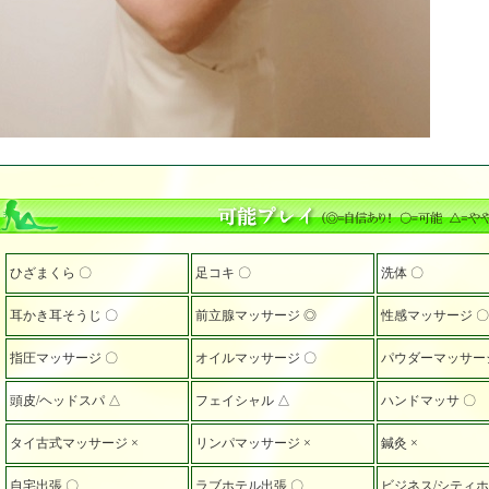
ひざまくら 〇
足コキ 〇
洗体 〇
耳かき耳そうじ 〇
前立腺マッサージ ◎
性感マッサージ 〇
指圧マッサージ 〇
オイルマッサージ 〇
パウダーマッサー
頭皮/ヘッドスパ △
フェイシャル △
ハンドマッサ 〇
タイ古式マッサージ ×
リンパマッサージ ×
鍼灸 ×
自宅出張 〇
ラブホテル出張 〇
ビジネス/シティ