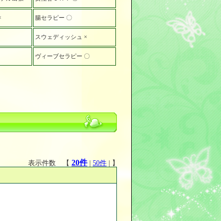
×
腸セラピー 〇
スウェディッシュ ×
ヴィーブセラピー 〇
20件
表示件数 【
|
50件
| 】