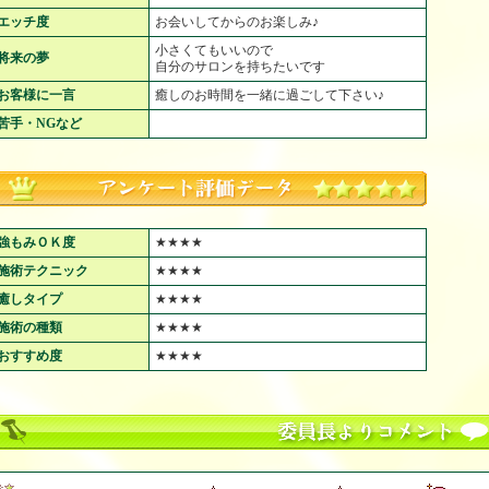
エッチ度
お会いしてからのお楽しみ♪
小さくてもいいので
将来の夢
自分のサロンを持ちたいです
お客様に一言
癒しのお時間を一緒に過ごして下さい♪
苦手・NGなど
強もみＯＫ度
★★★★
施術テクニック
★★★★
癒しタイプ
★★★★
施術の種類
★★★★
おすすめ度
★★★★