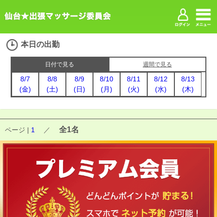
本日の出勤
日付で見る
週間で見る
8/7
8/8
8/9
8/10
8/11
8/12
8/13
(金)
(土)
(日)
(月)
(火)
(水)
(木)
全1名
ページ |
1
／