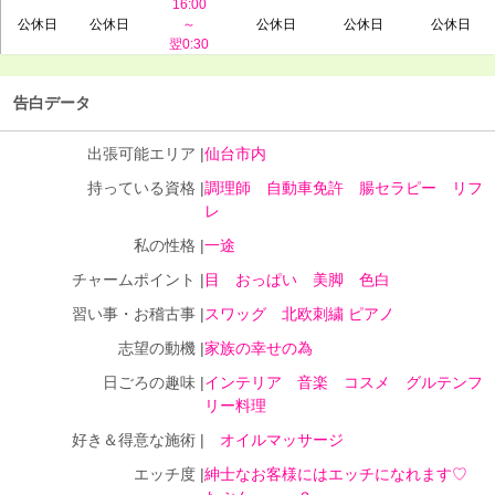
16:00
公休日
公休日
～
公休日
公休日
公休日
翌0:30
告白データ
出張可能エリア |
仙台市内
持っている資格 |
調理師 自動車免許 腸セラピー リフ
レ
私の性格 |
一途
チャームポイント |
目 おっぱい 美脚 色白
習い事・お稽古事 |
スワッグ 北欧刺繍 ピアノ
志望の動機 |
家族の幸せの為
日ごろの趣味 |
インテリア 音楽 コスメ グルテンフ
リー料理
好き＆得意な施術 |
オイルマッサージ
エッチ度 |
紳士なお客様にはエッチになれます♡