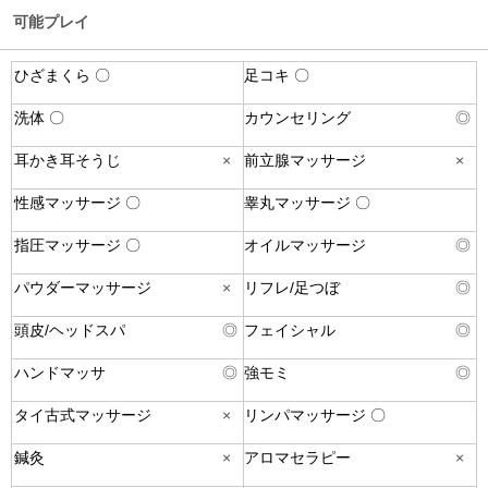
可能プレイ
ひざまくら 〇
足コキ 〇
洗体 〇
カウンセリング
◎
耳かき耳そうじ
×
前立腺マッサージ
×
性感マッサージ 〇
睾丸マッサージ 〇
指圧マッサージ 〇
オイルマッサージ
◎
パウダーマッサージ
×
リフレ/足つぼ
◎
頭皮/ヘッドスパ
◎
フェイシャル
◎
ハンドマッサ
◎
強モミ
◎
タイ古式マッサージ
×
リンパマッサージ 〇
鍼灸
×
アロマセラピー
×