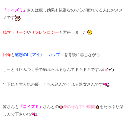
「コイズミ」
さんは癒し効果も抜群なので心が疲れてる人におスス
メです
腸マッサージ
や
リフレソロジー
も習得しました
回春
も
魅惑のI（アイ） カップ！
を背後に感じながら
しっとり絡みつく手で触れられるなんてドキドキですね
年下にも大人気の優しく包み込んでくれる熟女さんです
皆さんも
「コイズミ」
さんとの
夢の様な甘い時間
をたっぷり楽
しんで下さいね