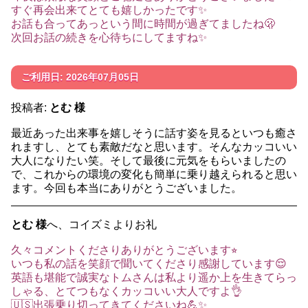
すぐ再会出来てとても嬉しかったです✨
お話も合ってあっという間に時間が過ぎてましたね🫢
次回お話の続きを心待ちにしてますね✨
ご利用日: 2026年07月05日
投稿者:
とむ 様
最近あった出来事を嬉しそうに話す姿を見るといつも癒さ
れますし、とても素敵だなと思います。そんなカッコいい
大人になりたい笑。そして最後に元気をもらいましたの
で、これからの環境の変化も簡単に乗り越えられると思い
ます。今回も本当にありがとうございました。
とむ 様
へ、コイズミよりお礼
久々コメントくださりありがとうございます⭐︎
いつも私の話を笑顔で聞いてくださり感謝しています😌
英語も堪能で誠実なトムさんは私より遥か上を生きてらっ
しゃる、とてつもなくカッコいい大人ですよ👌
🇺🇸出張乗り切ってきてくださいね💪✨