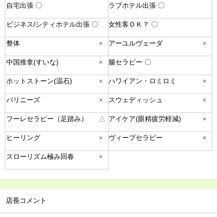
自宅出張 〇
ラブホテル出張 〇
ビジネス/シティホテル出張 〇
女性客ＯＫ？ 〇
整体
×
アーユルヴェーダ
×
中国推拿(すいな)
×
腸セラピー 〇
ホットストーン(温石)
×
ハワイアン・ロミロミ
×
バリニーズ
×
スウェディッシュ
×
フーレセラピー（足踏み）
△
アイケア(眼精疲労軽減)
×
ヒーリング
×
ヴィーブセラピー
×
スローリズム極み回春
×
店長コメント