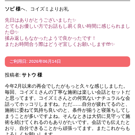
ソビ 様
へ、コイズミよりお礼
先日はありがとうございました✨
とてもお優しい方でお話もし易く良い時間に感じられまし
た😌✨
揉み返しもなかったようで良かったです！
またお時間合う際はどうぞ宜しくお願いします🤲✨
ご利用日: 2026年06月14日
投稿者:
サトウ 様
今年2月以来の再会でしたがもっと久々な感じしました。
毎回、コイズミさんの丁寧な施術は楽しい会話とセットだ
と思ってます。コイズミさんとの何気ないナチュラルな会
話ってホッコリしますね。ただ……自分が疲れてるのと、
施術に委ねて気持ち良いのと、条件が揃うと寝落ちしてし
まうことが多いですよね。そんなときは大切に見守って施
術を続けてくれるのもありがたいです。会話でも伝えたと
おり、自分できることから頑張ってます。またこれからも
よろしくお願いします。