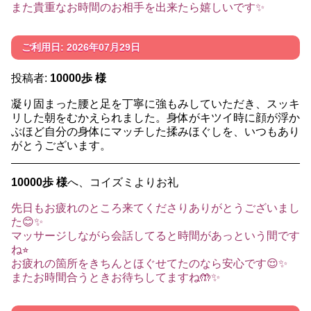
また貴重なお時間のお相手を出来たら嬉しいです✨
ご利用日: 2026年07月29日
投稿者:
10000歩 様
凝り固まった腰と足を丁寧に強もみしていただき、スッキ
リした朝をむかえられました。身体がキツイ時に顔が浮か
ぶほど自分の身体にマッチした揉みほぐしを、いつもあり
がとうございます。
10000歩 様
へ、コイズミよりお礼
先日もお疲れのところ来てくださりありがとうございまし
た😊✨
マッサージしながら会話してると時間があっという間です
ね⭐︎
お疲れの箇所をきちんとほぐせてたのなら安心です😌✨
またお時間合うときお待ちしてますね🤲✨