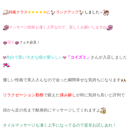
特級クラス
★★★★★
に
ランクアップ
しました～
マッサージ技術も凄く上手なので、宜しくお願いしますね
爆
乳
フェチ必見！
色白で黒い大きな瞳が愛らしい
「コイズミ」
さんが入店しました
優しい性格で美人さんなので会った瞬間幸せな気持ちになります
リラクゼーション勤務
で鍛えた
揉み解し
が特に気持ち良いと評判で
頭から足の先まで献身的にマッサージしてくれますよ
オイルマッサージも凄く上手になってるので是非お試しあれ！