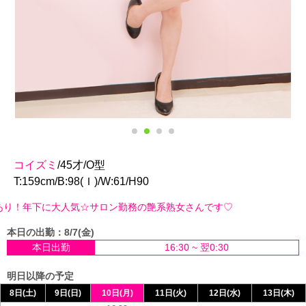
コイズミ
/45才/O型
T:159cm/B:98(Ｉ)/W:61/H90
人気☆サロン勤務の艶系熟女さんです♡
本日の出勤：8/7(金)
本日出勤
16:30 ~ 翌0:30
明日以降の予定
8日(土)
9日(日)
10日(月)
11日(火)
12日(水)
13日(木)