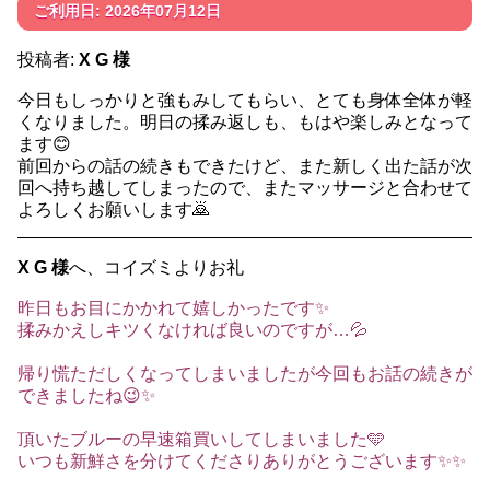
ご利用日: 2026年07月12日
投稿者:
X G 様
今日もしっかりと強もみしてもらい、とても身体全体が軽
くなりました。明日の揉み返しも、もはや楽しみとなって
ます😊
前回からの話の続きもできたけど、また新しく出た話が次
回へ持ち越してしまったので、またマッサージと合わせて
よろしくお願いします🙇
X G 様
へ、コイズミよりお礼
昨日もお目にかかれて嬉しかったです✨
揉みかえしキツくなければ良いのですが…💦
帰り慌ただしくなってしまいましたが今回もお話の続きが
できましたね😉✨
頂いたブルーの早速箱買いしてしまいました🩵
いつも新鮮さを分けてくださりありがとうございます✨✨