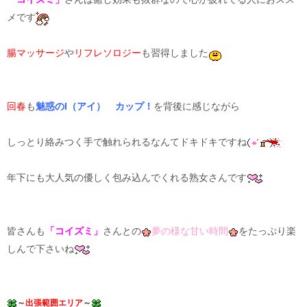
メです
腸マッサージ
や
リフレソロジー
も習得しました
回春
も
魅惑のI（アイ） カップ！
を背後に感じながら
しっとり絡みつく手で触れられるなんてドキドキですね
年下にも大人気の優しく包み込んでくれる熟女さんです
皆さんも
「コイズミ」
さんとの
夢の様な甘い時間
をたっぷり楽
しんで下さいね
～
出張範囲エリア
～