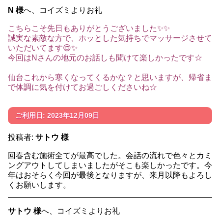
N 様
へ、コイズミよりお礼
こちらこそ先日もありがとうございました✨✨
誠実な素敵な方で、ホッとした気持ちでマッサージさせて
いただいてます😌✨
今回はNさんの地元のお話しも聞けて楽しかったです☆
仙台これから寒くなってくるかな？と思いますが、帰省ま
で体調に気を付けてお過ごしくださいね☆
ご利用日: 2023年12月09日
投稿者:
サトウ 様
回春含む施術全てが最高でした。会話の流れで色々とカミ
ングアウトしてしまいましたがそこも楽しかったです。今
年はおそらく今回が最後となりますが、来月以降もよろし
くお願いします。
サトウ 様
へ、コイズミよりお礼