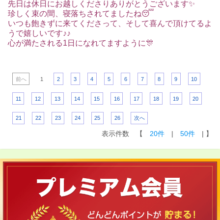
先日は休日にお越しくださりありがとうございます✨
珍しく束の間、寝落ちされてましたね😴
いつも飽きずに来てくださって、そして喜んで頂けてるよ
うで嬉しいです♪♪
心が満たされる1日になれてますように🎊
前へ
1
2
3
4
5
6
7
8
9
10
11
12
13
14
15
16
17
18
19
20
21
22
23
24
25
26
次へ
表示件数 【
20件
|
50件
| 】