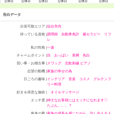
公休日
公休日
公休日
公休日
公休日
公休日
告白データ
出張可能エリア |
仙台市内
持っている資格 |
調理師 自動車免許 腸セラピー リフ
レ
私の性格 |
一途
チャームポイント |
目 おっぱい 美脚 色白
習い事・お稽古事 |
スワッグ 北欧刺繍 ピアノ
志望の動機 |
家族の幸せの為
日ごろの趣味 |
インテリア 音楽 コスメ グルテンフ
リー料理
好き＆得意な施術 |
オイルマッサージ
エッチ度 |
紳士なお客様にはエッチになれます♡
たぶん。。。？
将来の夢 |
家族の成長を感じながら、許し合える人