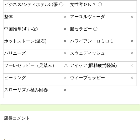
ビジネス/シティホテル出張 〇
女性客ＯＫ？ 〇
整体
×
アーユルヴェーダ
×
中国推拿(すいな)
×
腸セラピー 〇
ホットストーン(温石)
×
ハワイアン・ロミロミ
×
バリニーズ
×
スウェディッシュ
×
フーレセラピー（足踏み）
△
アイケア(眼精疲労軽減)
×
ヒーリング
×
ヴィーブセラピー
×
スローリズム極み回春
×
店長コメント