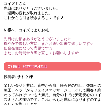
コイズミさん
先日はありがとうございました。
一週間の疲れが取れました。
これからも引き続きよろしくです🎵
N 様
へ、コイズミよりお礼
先日はお招きありがとうございました✨
穏やかで優しい方に、またお逢い出来て嬉しいです✨
仙台在住になって尚更です☆
また、お時間合う際は宜しくお願いします🤲
ご利用日: 2023年10月21日
投稿者:
サトウ 様
楽しい会話と共に、背中から肩、脹ら脛の指圧、臀部への
膝圧、ヘッドからフェイスマッサージ……そして回春！終
わってみればいつも大満足。自分の中では安定安心のコイ
ズミさんの施術です。これからもお世話になりますのでよ
ろしくお願いします。