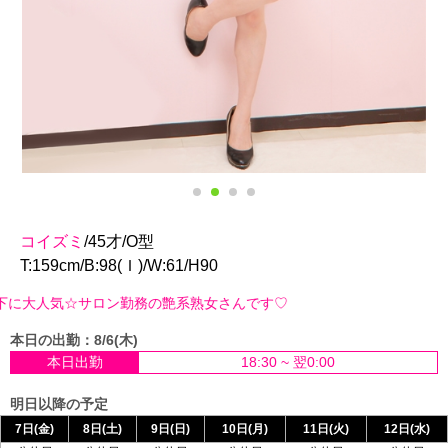
コイズミ
/45才/O型
T:159cm/B:98(Ｉ)/W:61/H90
ロン勤務の艶系熟女さんです♡
本日の出勤：8/6(木)
本日出勤
18:30 ~ 翌0:00
明日以降の予定
7日(金)
8日(土)
9日(日)
10日(月)
11日(火)
12日(水)