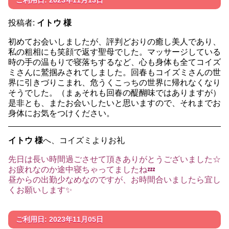
ご利用日: 2023年11月13日
投稿者:
イトウ 様
初めてお会いしましたが、評判どおりの癒し美人であり、
私の粗相にも笑顔で返す聖母でした。マッサージしている
時の手の温もりで寝落ちするなど、心も身体も全てコイズ
ミさんに鷲掴みされてしました。回春もコイズミさんの世
界に引きづりこまれ、危うくこっちの世界に帰れなくなり
そうでした。（まぁそれも回春の醍醐味ではありますが）
是非とも、またお会いしたいと思いますので、それまでお
身体にお気をつけください。
イトウ 様
へ、コイズミよりお礼
先日は長い時間過ごさせて頂きありがとうございました☆
お疲れなのか途中寝ちゃってましたね💤
昼からの出勤少なめなのですが、お時間合いましたら宜し
くお願いします✨
ご利用日: 2023年11月05日