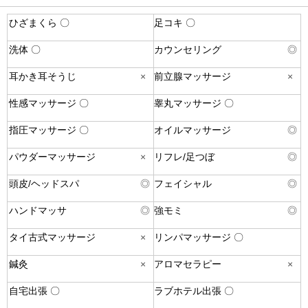
ひざまくら 〇
足コキ 〇
洗体 〇
カウンセリング
◎
耳かき耳そうじ
×
前立腺マッサージ
×
性感マッサージ 〇
睾丸マッサージ 〇
指圧マッサージ 〇
オイルマッサージ
◎
パウダーマッサージ
×
リフレ/足つぼ
◎
頭皮/ヘッドスパ
◎
フェイシャル
◎
ハンドマッサ
◎
強モミ
◎
タイ古式マッサージ
×
リンパマッサージ 〇
鍼灸
×
アロマセラピー
×
自宅出張 〇
ラブホテル出張 〇