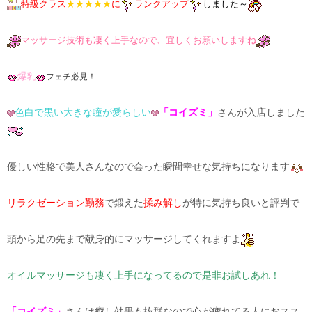
特級クラス
★★★★★
に
ランクアップ
しました～
マッサージ技術も凄く上手なので、宜しくお願いしますね
爆
乳
フェチ必見！
色白で黒い大きな瞳が愛らしい
「コイズミ」
さんが入店しました
優しい性格で美人さんなので会った瞬間幸せな気持ちになります
リラクゼーション勤務
で鍛えた
揉み解し
が特に気持ち良いと評判で
頭から足の先まで献身的にマッサージしてくれますよ
オイルマッサージも凄く上手になってるので是非お試しあれ！
「コイズミ」
さんは癒し効果も抜群なので心が疲れてる人におスス