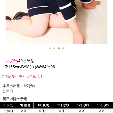
シブヤ
/49才/A型
T:155cm/B:98(Ｄ)/W:64/H96
中～お早めに！
本日の出勤：8/7(金)
公休日
明日以降の予定
8日(土)
9日(日)
10日(月)
11日(火)
12日(水)
13日(木)
公休日
公休日
公休日
公休日
公休日
公休日