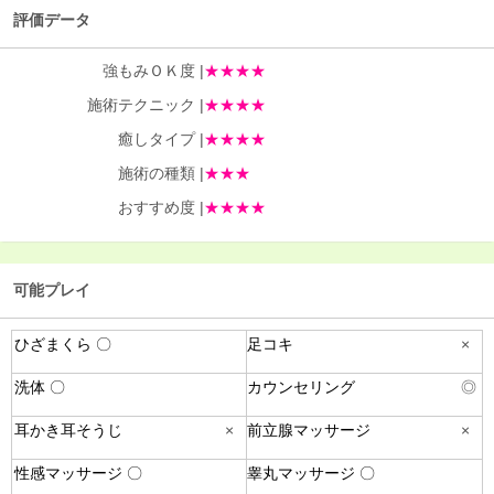
評価データ
強もみＯＫ度 |
★★★★
施術テクニック |
★★★★
癒しタイプ |
★★★★
施術の種類 |
★★★
おすすめ度 |
★★★★
可能プレイ
ひざまくら 〇
足コキ
×
洗体 〇
カウンセリング
◎
耳かき耳そうじ
×
前立腺マッサージ
×
性感マッサージ 〇
睾丸マッサージ 〇