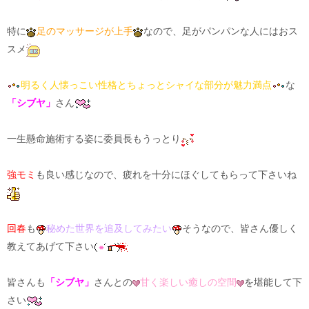
特に
足のマッサージが上手
なので、足がパンパンな人にはおス
スメ
明るく人懐っこい性格とちょっとシャイな部分が魅力満点
な
「シブヤ」
さん
一生懸命施術する姿に委員長もうっとり
強モミ
も良い感じなので、疲れを十分にほぐしてもらって下さいね
回春
も
秘めた世界を追及してみたい
そうなので、皆さん優しく
教えてあげて下さい
皆さんも
「シブヤ」
さんとの
甘く楽しい癒しの空間
を堪能して下
さい