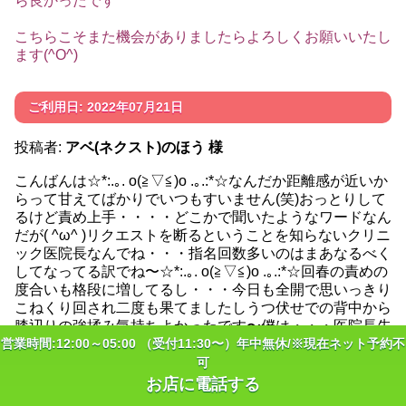
ら良かったです
こちらこそまた機会がありましたらよろしくお願いいたし
ます(^O^)
ご利用日: 2022年07月21日
投稿者:
アベ(ネクスト)のほう 様
こんばんは☆*:.｡. o(≧▽≦)o .｡.:*☆なんだか距離感が近いか
らって甘えてばかりでいつもすいません(笑)おっとりして
るけど責め上手・・・・どこかで聞いたようなワードなん
だが( ^ω^ )リクエストを断るということを知らないクリニ
ック医院長なんでね・・・指名回数多いのはまあなるべく
してなってる訳でね〜☆*:.｡. o(≧▽≦)o .｡.:*☆回春の責めの
度合いも格段に増してるし・・・今日も全開で思いっきり
こねくり回され二度も果てましたしうつ伏せでの背中から
膝辺りの強揉み気持ちよかったです〜僕は・・・医院長先
営業時間:12:00～05:00 （受付11:30〜）年中無休/※現在ネット予約不
生には事前予約の祭に遠慮はいらないと思ってますので容
赦なしに指名回数増やしますからね☆*:.｡. o(≧▽≦)o .｡.:*☆
可
また近々お相手して頂ければありがたいデス☆*:.｡.
お店に電話する
o(≧▽≦)o .｡.:*☆おやすみなさい(=￣ ρ￣=) ..zzZZ