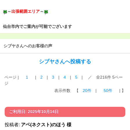
～
出張範囲エリア
～
仙台市内でご案内が可能でございます
シブヤさんへのお客様の声
シブヤさんへ投稿する
ページ |
1
|
2
|
3
|
4
|
5
| ／ 全216件 5ペー
ジ
表示件数 【
20件
|
50件
| 】
ご利用日: 2025年10月14日
投稿者:
アベ(ネクスト)のほう 様