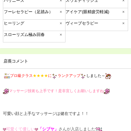
バリニーズ
×
スウェディッシュ
×
フーレセラピー（足踏み）
×
アイケア(眼精疲労軽減)
×
ヒーリング
×
ヴィーブセラピー
×
スローリズム極み回春
×
店長コメント
プロ級クラス
★★★★
に
ランクアップ
しました～
マッサージ技術も上手です！是非宜しくお願いしますね
可愛い顔と上手なマッサージは健在ですよ！！
可愛くて優しい
「シブヤ」
さんが入店しました