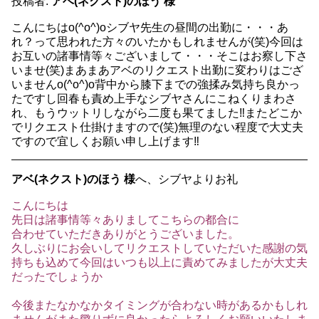
投稿者:
アベ(ネクスト)のほう 様
こんにちはo(^o^)oシブヤ先生の昼間の出勤に・・・あ
れ？って思われた方々のいたかもしれませんが(笑)今回は
お互いの諸事情等々ございまして・・・そこはお察し下さ
いませ(笑)まあまあアベのリクエスト出勤に変わりはござ
いませんo(^o^)o背中から膝下までの強揉み気持ち良かっ
たですし回春も責め上手なシブヤさんにこねくりまわさ
れ、もうウットリしながら二度も果てました‼またどこか
でリクエスト仕掛けますので(笑)無理のない程度で大丈夫
ですので宜しくお願い申し上げます‼
アベ(ネクスト)のほう 様
へ、シブヤよりお礼
こんにちは
先日は諸事情等々ありましてこちらの都合に
合わせていただきありがとうございました。
久しぶりにお会いしてリクエストしていただいた感謝の気
持ちも込めて今回はいつも以上に責めてみましたが大丈夫
だったでしょうか
今後またなかなかタイミングが合わない時があるかもしれ