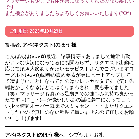
マッサージも少しでも体が楽になってくれたのなら嬉しい
です
また機会がありましたらよろしくお願いいたします(^O^)
ご利用日: 2023年10月29日
投稿者:
アベ(ネクスト)のほう 様
こんばんは(⁠◕⁠ᴗ⁠◕⁠✿⁠)最近、諸事情等々ありまして通常出勤
がアレな状況になってるにも関わらず、リクエスト出勤に
応じて頂き大変ありがたいセラピストさんでございますヨ
ーグルト(⁠◕⁠ᴗ⁠◕⁠✿⁠)回春の責め要素が更にヒートアップして
て凄まじいことになってたのはウレシカッタです（笑）先
端おかしくなるほどこねくりまわされ二度も果てました
（笑）マッサージも肩から足裏までの強もみ気持ち良かっ
たです～(⁠◠⁠‿⁠・⁠)⁠—⁠☆懐かしいあの話に夢中になってしま
い少々時間オーバー気味でスミマセン・・・またリクエス
トしたいので無理のない程度で構いませんので宜しくお願
い申し上げます!
アベ(ネクスト)のほう 様
へ、シブヤよりお礼