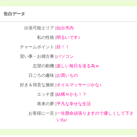
告白データ
出張可能エリア |
仙台市内
私の性格 |
明るいです♪
チャームポイント |
目！！
習い事・お稽古事 |
パソコン
志望の動機 |
楽しい毎日を送る為ｗ
日ごろの趣味 |
お買いもの
好き＆得意な施術 |
オイルマッサージかな♪
エッチ度 |
結構Ｈかも！？
将来の夢 |
平凡な幸せな生活
お客様に一言 |
一生懸命頑張りますので優しくして下さ
いね♪