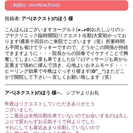
ご利用日: 2024年08月18日
投稿者:
アベ(ネクスト)のほう 様
こんばんはございますヨーグルト(⁠◕⁠ᴗ⁠◕⁠✿⁠)お久しぶりのシ
ブヤクリニック臨時開院(リクエスト出勤)大変助かってお
ります!通算十回目のご来院でございます（笑）所要時間
も手間も省けてラッキーですので、どうかこの関係が持続
できますように・・・院長からの回春でイケナイことで興
奮してしまい二度も果てました(⁠≧⁠▽⁠≦⁠)マッサージも肩から
足裏まで強めに揉んで頂き、心地よいおネムモード・・・
ヒーリング効果で今晩はぐっすり寝ます(⁠✿⁠^⁠‿⁠^⁠)またどこ
かで開院して下さい～宜しくお願い致します（笑）
アベ(ネクスト)のほう 様
へ、シブヤよりお礼
昨夜はリクエストしていただきありがとう
ございました
ここ最近は全然出勤出来ていないのでお会いするのは久し
ぶりで変わらずお元気そうで何よりでした
それにしても最近あまり出勤していないので