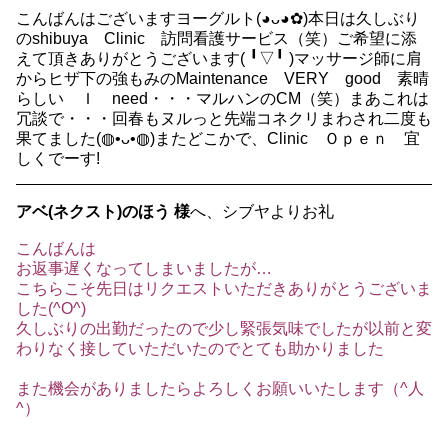
こんばんはございますヨーグルト(⁠◕⁠ᴗ⁠◕⁠✿⁠)本日は久しぶり
のshibuya Clinic 訪問看護サービス（笑）ご希望に添
えて頂きありがとうございます(⁠ ⁠╹⁠▽⁠╹⁠ ⁠)マッサージ師に肩
からヒザ下の強もみのMaintenance VERY good 素晴
らしい Ｉ need・・・マルハンのCM（笑）まあこれは
冗談で・・・回春もヌルっと先端コネクリまわされ二度も
果てました(⁠◍⁠•⁠ᴗ⁠•⁠◍⁠)またどこかで、Clinic Ｏｐｅｎ 宜
しくでーす!
アベ(ネクスト)のほう 様
へ、シブヤよりお礼
こんばんは
お返事遅くなってしまいましたが…
こちらこそ先日はリクエストいただきありがとうございま
した(^O^)
久しぶりの出勤だったので少し緊張気味でしたが以前と変
わりなく接していただいたのでとても助かりました
また機会がありましたらよろしくお願いいたします（^人
^）