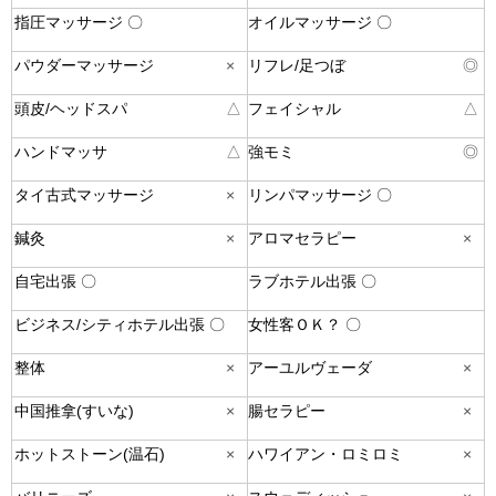
指圧マッサージ 〇
オイルマッサージ 〇
パウダーマッサージ
×
リフレ/足つぼ
◎
頭皮/ヘッドスパ
△
フェイシャル
△
ハンドマッサ
△
強モミ
◎
タイ古式マッサージ
×
リンパマッサージ 〇
鍼灸
×
アロマセラピー
×
自宅出張 〇
ラブホテル出張 〇
ビジネス/シティホテル出張 〇
女性客ＯＫ？ 〇
整体
×
アーユルヴェーダ
×
中国推拿(すいな)
×
腸セラピー
×
ホットストーン(温石)
×
ハワイアン・ロミロミ
×