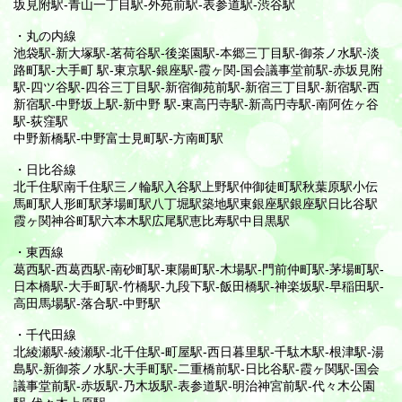
坂見附駅-青山一丁目駅-外苑前駅-表参道駅-渋谷駅
・丸の内線
池袋駅-新大塚駅-茗荷谷駅-後楽園駅-本郷三丁目駅-御茶ノ水駅-淡
路町駅-大手町 駅-東京駅-銀座駅-霞ヶ関-国会議事堂前駅-赤坂見附
駅-四ツ谷駅-四谷三丁目駅-新宿御苑前駅-新宿三丁目駅-新宿駅-西
新宿駅-中野坂上駅-新中野 駅-東高円寺駅-新高円寺駅-南阿佐ヶ谷
駅-荻窪駅
中野新橋駅-中野富士見町駅-方南町駅
・日比谷線
北千住駅南千住駅三ノ輪駅入谷駅上野駅仲御徒町駅秋葉原駅小伝
馬町駅人形町駅茅場町駅八丁堀駅築地駅東銀座駅銀座駅日比谷駅
霞ヶ関神谷町駅六本木駅広尾駅恵比寿駅中目黒駅
・東西線
葛西駅-西葛西駅-南砂町駅-東陽町駅-木場駅-門前仲町駅-茅場町駅-
日本橋駅-大手町駅-竹橋駅-九段下駅-飯田橋駅-神楽坂駅-早稲田駅-
高田馬場駅-落合駅-中野駅
・千代田線
北綾瀬駅-綾瀬駅-北千住駅-町屋駅-西日暮里駅-千駄木駅-根津駅-湯
島駅-新御茶ノ水駅-大手町駅-二重橋前駅-日比谷駅-霞ヶ関駅-国会
議事堂前駅-赤坂駅-乃木坂駅-表参道駅-明治神宮前駅-代々木公園