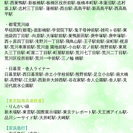
駅-西巣鴨駅-新板橋駅-板橋区役所前駅-板橋本町駅-本蓮沼駅-志村
坂上駅-志村三丁目駅- 蓮根駅-西台駅-高島平駅-新高島平駅-西高島
平駅
・都電荒川線
早稲田駅(都電)-面影橋駅-学習院下駅-鬼子母神前駅-雑司ヶ谷駅-東
池袋四丁目駅 -向原駅-大塚駅前駅-巣鴨新田駅-庚申塚駅-庚申塚駅-
西ヶ原四丁目駅-滝野川一丁目駅-飛鳥山駅-王子駅前駅-栄町駅-梶原
駅-荒川車庫前駅-荒川遊 園地前駅-小台駅-宮ノ前駅-熊野前駅-東尾
久三丁目駅-町屋二丁目駅-町屋駅前駅-荒川七丁目駅-荒川二丁目駅-
荒川区役所前駅-荒川一中前駅-三ノ輪 橋駅
・日暮里・舎人ライナー
日暮里駅-西日暮里駅-赤土小学校前駅-熊野前駅-足立小台駅-扇大橋
駅-高野駅-江北駅-西新井大師西駅-谷在家駅-舎人公園駅-舎人駅-見
沼代親水公園駅
【東京臨海高速鉄道】
・りんかい線
新木場駅-東雲駅-国際展示場駅-東京テレポート駅-天王洲アイル駅-
品川シーサイド駅-大井町駅-大崎駅
【京浜急行】