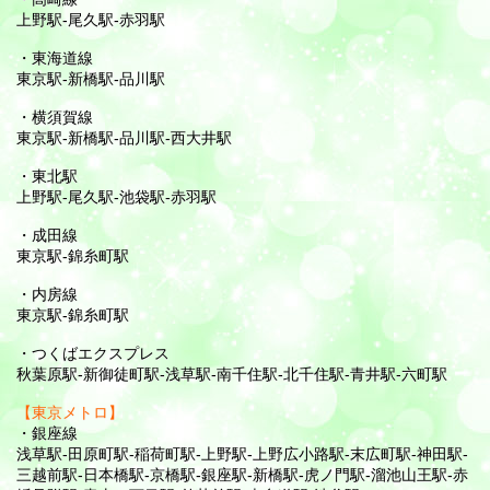
上野駅-尾久駅-赤羽駅
・東海道線
東京駅-新橋駅-品川駅
・横須賀線
東京駅-新橋駅-品川駅-西大井駅
・東北駅
上野駅-尾久駅-池袋駅-赤羽駅
・成田線
東京駅-錦糸町駅
・内房線
東京駅-錦糸町駅
・つくばエクスプレス
秋葉原駅-新御徒町駅-浅草駅-南千住駅-北千住駅-青井駅-六町駅
【東京メトロ】
・銀座線
浅草駅-田原町駅-稲荷町駅-上野駅-上野広小路駅-末広町駅-神田駅-
三越前駅-日本橋駅-京橋駅-銀座駅-新橋駅-虎ノ門駅-溜池山王駅-赤