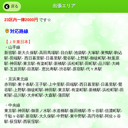
営業時間:12:00～05:00 （受付11:30〜）年中無休/※現在ネッ
出張エリア
戻る
ト予約不可
お店に電話する
23区内一律2000円
です☆
対応路線
【ＪＲ東日本】
・山手線
新宿駅-新大久保駅-高田馬場駅-目白駅-池袋駅-大塚駅-巣鴨駅-駒込
駅-田端駅- 西日暮里駅-日暮里駅-鶯谷駅-上野駅-御徒町駅-秋葉原
駅-神田駅-東京駅-有楽町駅-新橋駅-浜松町駅-田町駅-品川駅-大崎
駅-五反田駅-目黒駅- 恵比寿駅-渋谷駅-原宿駅-代々木駅
・京浜東北線
赤羽駅-東十条駅-王子駅-上中里駅-田端駅-西日暮里駅-日暮里駅-鶯
谷駅-上野駅-御徒町駅-神田駅-東京駅-有楽町駅-新橋駅-浜松町駅-田
町駅-品川駅-大井町駅-大森駅-蒲田駅
・中央線
東京駅-神田駅-御茶ノ水駅-水道橋駅-飯田橋駅-市ヶ谷駅-信濃町駅-
千駄ヶ谷駅-新宿駅-大久保駅-中野駅-東中野駅-高円寺駅-阿佐ヶ谷
駅-荻窪駅-西荻窪駅-