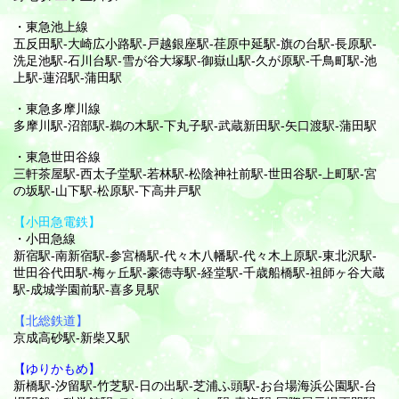
・東急池上線
五反田駅-大崎広小路駅-戸越銀座駅-荏原中延駅-旗の台駅-長原駅-
洗足池駅-石川台駅-雪が谷大塚駅-御嶽山駅-久が原駅-千鳥町駅-池
上駅-蓮沼駅-蒲田駅
・東急多摩川線
多摩川駅-沼部駅-鵜の木駅-下丸子駅-武蔵新田駅-矢口渡駅-蒲田駅
・東急世田谷線
三軒茶屋駅-西太子堂駅-若林駅-松陰神社前駅-世田谷駅-上町駅-宮
の坂駅-山下駅-松原駅-下高井戸駅
【小田急電鉄】
・小田急線
新宿駅-南新宿駅-参宮橋駅-代々木八幡駅-代々木上原駅-東北沢駅-
世田谷代田駅-梅ヶ丘駅-豪徳寺駅-経堂駅-千歳船橋駅-祖師ヶ谷大蔵
駅-成城学園前駅-喜多見駅
【北総鉄道】
京成高砂駅-新柴又駅
【ゆりかもめ】
新橋駅-汐留駅-竹芝駅-日の出駅-芝浦ふ頭駅-お台場海浜公園駅-台