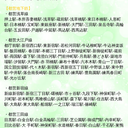
【都営地下鉄】
・都営浅草線
押上駅-本所吾妻橋駅-浅草駅-蔵前駅-浅草橋駅-東日本橋駅-人形町
駅-日本橋駅-宝町駅-東銀座駅-新橋駅-大門駅-三田駅-泉岳寺駅-高輪
台駅-五反田駅-戸越駅-中延駅-馬込駅-西馬込駅
・都営大江戸線
都庁前駅-新宿西口駅-東新宿駅-若松河田駅-牛込柳町駅-牛込神楽坂
駅-飯田橋駅- 春日駅-本郷三丁目駅-上野御徒町駅-新御徒町駅-蔵前
駅-両国駅-森下駅-清澄白河駅-門前仲町駅-月島駅-勝どき駅-築地市
場駅-汐留駅-大門駅-赤 羽橋駅-麻布十番駅-六本木駅-青山一丁目駅-
国立競技場駅-代々木駅-新宿駅-西新宿五丁目駅-中野坂上駅-東中野
駅-中井駅-落合南長崎駅-新江古田 駅-練馬駅-豊島園駅-練馬春日町
駅-光が丘駅
・都営新宿線
新線新宿駅-新宿三丁目駅-曙橋駅-市ヶ谷駅-九段下駅-神保町駅-小
川町駅-岩本町駅-馬喰横山駅-浜町駅-森下駅-菊川駅-住吉駅-西大島
駅-大島駅-東大島駅-船堀駅-一之江駅-瑞江駅-篠崎駅
・都営三田線
目黒駅-白金台駅-白金高輪駅-三田駅-芝公園駅-御成門駅-内幸町駅-
日比谷駅-大 手町駅-神保町駅-水道橋駅-春日駅-白山駅-千石駅-巣鴨