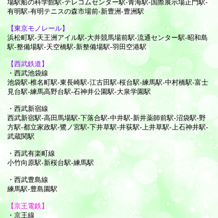
場駅船の科学館駅-テレコムセンター駅-青海駅-国際展示場正門駅-
有明駅-有明テニスの森市場前-新豊洲-豊洲駅
【東京モノレール】
浜松町駅-天王洲アイル駅-大井競馬場前駅-流通センター駅-昭和島
駅-整備場駅-天空橋駅-新整備場駅-羽田空港駅
【西武鉄道】
・西武池袋線
池袋駅-椎名町駅-東長崎駅-江古田駅-桜台駅-練馬駅-中村橋駅-富士
見台駅-練馬高野台駅-石神井公園駅-大泉学園駅
・西武新宿線
西武新宿駅-高田馬場駅-下落合駅-中井駅-新井薬師前駅-沼袋駅-野
方駅-都立家政駅-鷺ノ宮駅-下井草駅-井荻駅-上井草駅-上石神井駅-
武蔵関駅
・西武有楽町線
小竹向原駅-新桜台駅-練馬駅
・西武豊島線
練馬駅-豊島園駅
【京王電鉄】
・京王線