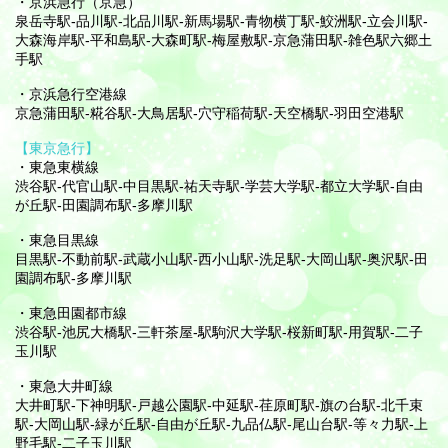
・京浜急行（京急）
泉岳寺駅-品川駅-北品川駅-新馬場駅-青物横丁駅-鮫洲駅-立会川駅-
大森海岸駅-平和島駅-大森町駅-梅屋敷駅-京急蒲田駅-雑色駅六郷土
手駅
・京浜急行空港線
京急蒲田駅-糀谷駅-大鳥居駅-穴守稲荷駅-天空橋駅-羽田空港駅
【東京急行】
・東急東横線
渋谷駅-代官山駅-中目黒駅-祐天寺駅-学芸大学駅-都立大学駅-自由
が丘駅-田園調布駅-多摩川駅
・東急目黒線
目黒駅-不動前駅-武蔵小山駅-西小山駅-洗足駅-大岡山駅-奥沢駅-田
園調布駅-多摩川駅
・東急田園都市線
渋谷駅-池尻大橋駅-三軒茶屋-駅駒沢大学駅-桜新町駅-用賀駅-二子
玉川駅
・東急大井町線
大井町駅-下神明駅-戸越公園駅-中延駅-荏原町駅-旗の台駅-北千束
駅-大岡山駅-緑が丘駅-自由が丘駅-九品仏駅-尾山台駅-等々力駅-上
野毛駅-二子玉川駅