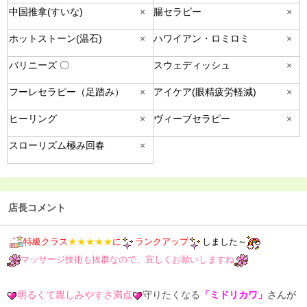
中国推拿(すいな)
×
腸セラピー
×
ホットストーン(温石)
×
ハワイアン・ロミロミ
×
バリニーズ 〇
スウェディッシュ
×
フーレセラピー（足踏み）
×
アイケア(眼精疲労軽減)
×
ヒーリング
×
ヴィーブセラピー
×
スローリズム極み回春
×
店長コメント
特級クラス
★★★★★
に
ランクアップ
しました～
マッサージ技術も抜群なので、宜しくお願いしますね
明るくて親しみやすさ満点
守りたくなる
「ミドリカワ」
さん
が