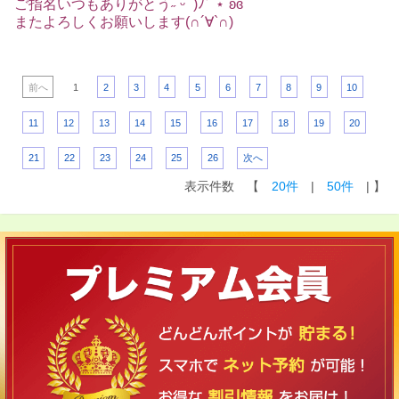
ご指名いつもありがとう˶˙ᵕ˙ )ﾉﾞ ⋆˚ʚɞ
またよろしくお願いします(∩´∀`∩)
前へ
1
2
3
4
5
6
7
8
9
10
11
12
13
14
15
16
17
18
19
20
21
22
23
24
25
26
次へ
表示件数 【
20件
|
50件
| 】