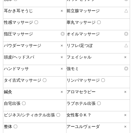
耳かき耳そうじ
×
前立腺マッサージ
△
性感マッサージ 〇
睾丸マッサージ 〇
指圧マッサージ
◎
オイルマッサージ
◎
パウダーマッサージ
×
リフレ/足つぼ
△
頭皮/ヘッドスパ
×
フェイシャル
×
ハンドマッサ
×
強モミ
◎
タイ古式マッサージ 〇
リンパマッサージ 〇
鍼灸
×
アロマセラピー
×
自宅出張 〇
ラブホテル出張 〇
ビジネス/シティホテル出張 〇
女性客ＯＫ？
×
整体 〇
アーユルヴェーダ
×