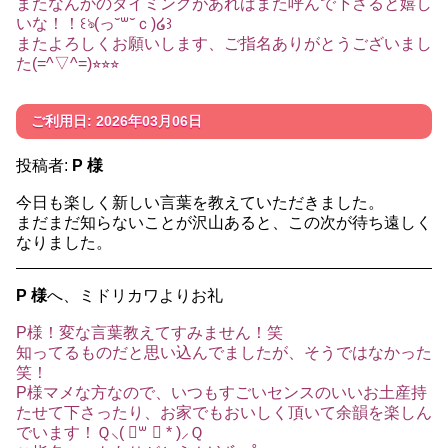
またなんかのタイミングがあればまた呼んで下さると嬉し
いな！！꒰ঌ(っ˘꒳˘ｃ)‪໒꒱
またよろしくお願いします、ご指名ありがとうございまし
た(=^▽^=)⭐︎⭐︎⭐︎
ご利用日: 2026年03月06日
投稿者:
P 様
今日も楽しく新しい言葉を教えていただきました。
まだまだ知らないことが沢山あると、この次が待ち遠しく
なりました。
P 様
へ、ミドリカワよりお礼
P様！変な言葉教えてすみません！笑
知ってるものだと思い込んでましたが、そうではなかった
笑！
P様マメな方なので、いつもすごいセンスのいいお土産持
たせて下さったり、お家でもおいしく頂いて余韻を楽しん
でいます！Ｑ⸜( ॑꒳ ॑ * )⸝Ｑ