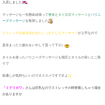
入店しました
マッサージも一生懸命頑張って
整体
と
タイ古式マッサージ
と
バリニ
ーズマッサージ
を取得しました
ストレッチを組み合わせたしっかりしたマッサージ
が上手なので
是非まったり疲れをいやして貰って下さい
オイルを使ったバリニーズマッサージも指圧とオイルの良いとこ取
りで
筋通しが気持ちいいのでオススメですですよ
「ミドリカワ」
さんは巨乳なのでストレッチの時密着しちゃう場合
がありますが