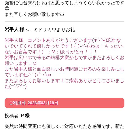
頻繁に仙台来なければと思ってしまうくらい良かったです
😊
また宜しくお願い致します🙇
岩手人 様
へ、ミドリカワよりお礼
岩手人様、コメントありがとうございます(∗ˊᵕ`∗)忘れな
いでいてくれて嬉しかったです！- ̗̀ ( ˶'ᵕ'˶) ̖́-わぉ！もったい
ないお言葉です！( ；∀；)ありがとう！！！
岩手は広いので来るの結構大変かもですがまたよろしくお
願いします！☺️
また岩手人様と面白楽しいお時間過ごせるのを楽しみにし
ていますね˶˙ᵕ˙ )ﾉﾞ ⋆˚ʚɞ
またよろしくお願いします！ご指名ありがとうございまし
た(=^▽^=)
ご利用日: 2026年03月19日
投稿者:
P 様
突然の時間変更にも優しくご対応いただき感謝です。新た