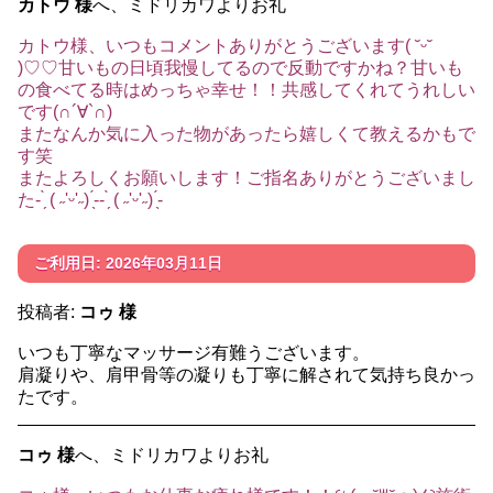
カトウ 様
へ、ミドリカワよりお礼
カトウ様、いつもコメントありがとうございます( ˘ᵕ˘
)♡♡甘いもの日頃我慢してるので反動ですかね？甘いも
の食べてる時はめっちゃ幸せ！！共感してくれてうれしい
です(∩´∀`∩)
またなんか気に入った物があったら嬉しくて教えるかもで
す笑
またよろしくお願いします！ご指名ありがとうございまし
た- ̗̀ ( ˶'ᵕ'˶) ̖́-- ̗̀ ( ˶'ᵕ'˶) ̖́-
ご利用日: 2026年03月11日
投稿者:
コゥ 様
いつも丁寧なマッサージ有難うございます。
肩凝りや、肩甲骨等の凝りも丁寧に解されて気持ち良かっ
たです。
コゥ 様
へ、ミドリカワよりお礼