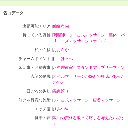
告白データ
出張可能エリア |
仙台市内
持っている資格 |
調理師 タイ古式マッサージ 整体 バ
リニーズマッサージ（オイル）
私の性格 |
おおらか
チャームポイント |
目 ほっぺ
習い事・お稽古事 |
お料理教室 スタンドアップサーフィン
志望の動機 |
オイルマッサージが好きで興味があった
ので♪
日ごろの趣味 |
温泉巡り
好き＆得意な施術 |
タイ古式マッサージ 密着マッサージ
エッチ度 |
ひみつ///
将来の夢 |
沢山の資格を取って癒しを与えたいです
♪