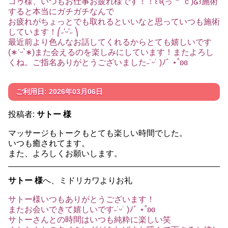
コゥ様、いつもお仕事お疲れ様です！！꒰ঌ(っ˘꒳˘ｃ)‪໒꒱施術
すると本当にガチガチなんで
お疲れがちょっとでも取れるといいなと思っていつも施術
しています！⎛˶'ᵕ'˶ ⎞
最近前より色んなお話してくれるからとても嬉しいです
(∗ˊᵕ`∗)また会えるのを楽しみにしています！またよろし
くね。ご指名ありがとうございました˶˙ᵕ˙ )ﾉﾞ ⋆˚ʚɞ
ご利用日: 2026年03月06日
投稿者:
サトー 様
マッサージもトークもとても楽しい時間でした。
いつも癒されてます。
また、よろしくお願いします。
サトー 様
へ、ミドリカワよりお礼
サトー様いつもありがとうございます！
またお会いできて嬉しいです˶˙ᵕ˙ )ﾉﾞ ⋆˚ʚɞ
サトーさんとの時間はいつも純粋に楽しい笑