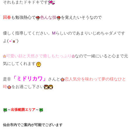
それもまたドキドキです
回春
も勉強熱心で
色んな技
を覚えたいそうなので
優しく指導してください。
М
らしいのであまりいじめちゃダメです
よ
可愛い顔と天然さで癒しもたっぷり
なので一緒にいると心まで元
気にしてくれます
「ミドリカワ」
是非
さんと
恋人気分を味わって夢の様なひと
時
をお過ごし下さい
～
出張範囲エリア
～
仙台市内でご案内が可能でございます