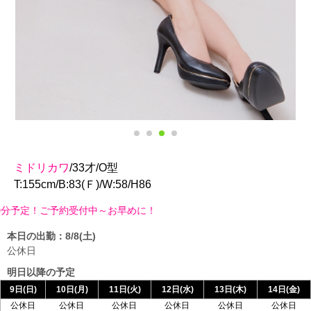
ミドリカワ
/33才/O型
T:155cm/B:83(Ｆ)/W:58/H86
予約受付中～お早めに！
本日の出勤：8/8(土)
公休日
明日以降の予定
9日(日)
10日(月)
11日(火)
12日(水)
13日(木)
14日(金)
公休日
公休日
公休日
公休日
公休日
公休日