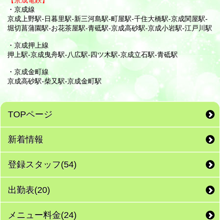
【京成電鉄】
・京成線
京成上野駅-日暮里駅-新三河島駅-町屋駅-千住大橋駅-京成関屋駅-
堀切菖蒲園駅-お花茶屋駅-青砥駅-京成高砂駅-京成小岩駅-江戸川駅
・京成押上線
押上駅-京成曳舟駅-八広駅-四ツ木駅-京成立石駅-青砥駅
・京成金町線
京成高砂駅-柴又駅-京成金町駅
TOPページ
新着情報
登録スタッフ(54)
出勤表(20)
メニュー料金(24)