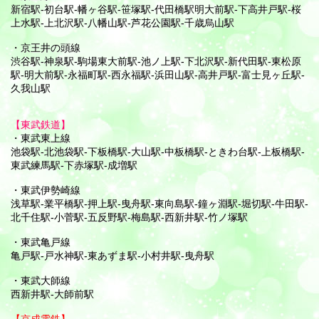
新宿駅-初台駅-幡ヶ谷駅-笹塚駅-代田橋駅明大前駅-下高井戸駅-桜
上水駅-上北沢駅-八幡山駅-芦花公園駅-千歳烏山駅
・京王井の頭線
渋谷駅-神泉駅-駒場東大前駅-池ノ上駅-下北沢駅-新代田駅-東松原
駅-明大前駅-永福町駅-西永福駅-浜田山駅-高井戸駅-富士見ヶ丘駅-
久我山駅
【東武鉄道】
・東武東上線
池袋駅-北池袋駅-下板橋駅-大山駅-中板橋駅-ときわ台駅-上板橋駅-
東武練馬駅-下赤塚駅-成増駅
・東武伊勢崎線
浅草駅-業平橋駅-押上駅-曳舟駅-東向島駅-鐘ヶ淵駅-堀切駅-牛田駅-
北千住駅-小菅駅-五反野駅-梅島駅-西新井駅-竹ノ塚駅
・東武亀戸線
亀戸駅-戸水神駅-東あずま駅-小村井駅-曳舟駅
・東武大師線
西新井駅-大師前駅