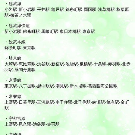
・総武線
小岩駅-新小岩駅-平井駅-亀戸駅-錦糸町駅-両国駅-浅草橋駅-秋葉原
駅-御茶ノ水駅
・総武線快速
新小岩駅-錦糸町駅-馬喰町駅-東日本橋駅-東京駅
・総武本線
錦糸町駅-東京駅
・埼京線
大崎駅-恵比寿駅-渋谷駅-新宿駅-池袋駅-板橋駅-十条駅-赤羽駅-北赤
羽駅-浮間舟渡駅
・京葉線
東京駅-八丁掘駅-越中駅駅-潮見駅-新木場駅-葛西臨海公園駅
・常磐線
上野駅-日暮里駅-三河島駅-南千住駅-北千住駅-綾瀬駅-亀有駅-金町
駅
・宇都宮線
上野駅-尾久駅-池袋駅-赤羽駅
・高崎線