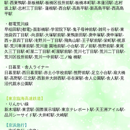
駅-西巣鴨駅-新板橋駅-板橋区役所前駅-板橋本町駅-本蓮沼駅-志村
坂上駅-志村三丁目駅- 蓮根駅-西台駅-高島平駅-新高島平駅-西高島
平駅
・都電荒川線
早稲田駅(都電)-面影橋駅-学習院下駅-鬼子母神前駅-雑司ヶ谷駅-東
池袋四丁目駅 -向原駅-大塚駅前駅-巣鴨新田駅-庚申塚駅-庚申塚駅-
西ヶ原四丁目駅-滝野川一丁目駅-飛鳥山駅-王子駅前駅-栄町駅-梶原
駅-荒川車庫前駅-荒川遊 園地前駅-小台駅-宮ノ前駅-熊野前駅-東尾
久三丁目駅-町屋二丁目駅-町屋駅前駅-荒川七丁目駅-荒川二丁目駅-
荒川区役所前駅-荒川一中前駅-三ノ輪 橋駅
・日暮里・舎人ライナー
日暮里駅-西日暮里駅-赤土小学校前駅-熊野前駅-足立小台駅-扇大橋
駅-高野駅-江北駅-西新井大師西駅-谷在家駅-舎人公園駅-舎人駅-見
沼代親水公園駅
【東京臨海高速鉄道】
・りんかい線
新木場駅-東雲駅-国際展示場駅-東京テレポート駅-天王洲アイル駅-
品川シーサイド駅-大井町駅-大崎駅
【京浜急行】