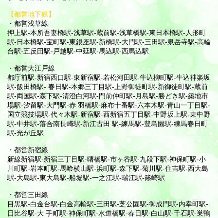
【都営地下鉄】
・都営浅草線
押上駅-本所吾妻橋駅-浅草駅-蔵前駅-浅草橋駅-東日本橋駅-人形町
駅-日本橋駅-宝町駅-東銀座駅-新橋駅-大門駅-三田駅-泉岳寺駅-高輪
台駅-五反田駅-戸越駅-中延駅-馬込駅-西馬込駅
・都営大江戸線
都庁前駅-新宿西口駅-東新宿駅-若松河田駅-牛込柳町駅-牛込神楽坂
駅-飯田橋駅- 春日駅-本郷三丁目駅-上野御徒町駅-新御徒町駅-蔵前
駅-両国駅-森下駅-清澄白河駅-門前仲町駅-月島駅-勝どき駅-築地市
場駅-汐留駅-大門駅-赤 羽橋駅-麻布十番駅-六本木駅-青山一丁目駅-
国立競技場駅-代々木駅-新宿駅-西新宿五丁目駅-中野坂上駅-東中野
駅-中井駅-落合南長崎駅-新江古田 駅-練馬駅-豊島園駅-練馬春日町
駅-光が丘駅
・都営新宿線
新線新宿駅-新宿三丁目駅-曙橋駅-市ヶ谷駅-九段下駅-神保町駅-小
川町駅-岩本町駅-馬喰横山駅-浜町駅-森下駅-菊川駅-住吉駅-西大島
駅-大島駅-東大島駅-船堀駅-一之江駅-瑞江駅-篠崎駅
・都営三田線
目黒駅-白金台駅-白金高輪駅-三田駅-芝公園駅-御成門駅-内幸町駅-
日比谷駅-大 手町駅-神保町駅-水道橋駅-春日駅-白山駅-千石駅-巣鴨