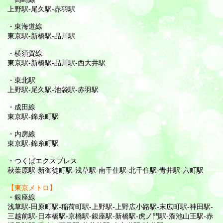
上野駅-尾久駅-赤羽駅
・東海道線
東京駅-新橋駅-品川駅
・横須賀線
東京駅-新橋駅-品川駅-西大井駅
・東北駅
上野駅-尾久駅-池袋駅-赤羽駅
・成田線
東京駅-錦糸町駅
・内房線
東京駅-錦糸町駅
・つくばエクスプレス
秋葉原駅-新御徒町駅-浅草駅-南千住駅-北千住駅-青井駅-六町駅
【東京メトロ】
・銀座線
浅草駅-田原町駅-稲荷町駅-上野駅-上野広小路駅-末広町駅-神田駅-
三越前駅-日本橋駅-京橋駅-銀座駅-新橋駅-虎ノ門駅-溜池山王駅-赤