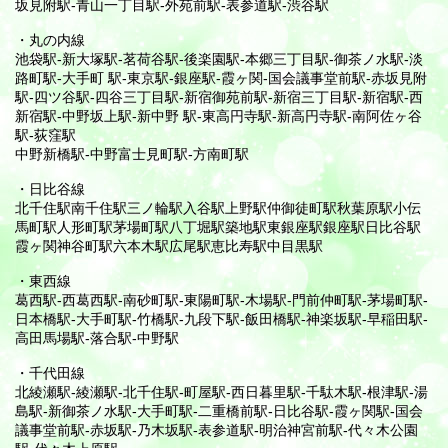
坂見附駅-青山一丁目駅-外苑前駅-表参道駅-渋谷駅
・丸の内線
池袋駅-新大塚駅-茗荷谷駅-後楽園駅-本郷三丁目駅-御茶ノ水駅-淡
路町駅-大手町 駅-東京駅-銀座駅-霞ヶ関-国会議事堂前駅-赤坂見附
駅-四ツ谷駅-四谷三丁目駅-新宿御苑前駅-新宿三丁目駅-新宿駅-西
新宿駅-中野坂上駅-新中野 駅-東高円寺駅-新高円寺駅-南阿佐ヶ谷
駅-荻窪駅
中野新橋駅-中野富士見町駅-方南町駅
・日比谷線
北千住駅南千住駅三ノ輪駅入谷駅上野駅仲御徒町駅秋葉原駅小伝
馬町駅人形町駅茅場町駅八丁堀駅築地駅東銀座駅銀座駅日比谷駅
霞ヶ関神谷町駅六本木駅広尾駅恵比寿駅中目黒駅
・東西線
葛西駅-西葛西駅-南砂町駅-東陽町駅-木場駅-門前仲町駅-茅場町駅-
日本橋駅-大手町駅-竹橋駅-九段下駅-飯田橋駅-神楽坂駅-早稲田駅-
高田馬場駅-落合駅-中野駅
・千代田線
北綾瀬駅-綾瀬駅-北千住駅-町屋駅-西日暮里駅-千駄木駅-根津駅-湯
島駅-新御茶ノ水駅-大手町駅-二重橋前駅-日比谷駅-霞ヶ関駅-国会
議事堂前駅-赤坂駅-乃木坂駅-表参道駅-明治神宮前駅-代々木公園