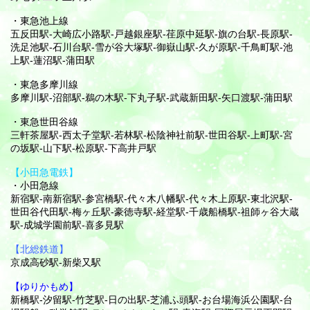
・東急池上線
五反田駅-大崎広小路駅-戸越銀座駅-荏原中延駅-旗の台駅-長原駅-
洗足池駅-石川台駅-雪が谷大塚駅-御嶽山駅-久が原駅-千鳥町駅-池
上駅-蓮沼駅-蒲田駅
・東急多摩川線
多摩川駅-沼部駅-鵜の木駅-下丸子駅-武蔵新田駅-矢口渡駅-蒲田駅
・東急世田谷線
三軒茶屋駅-西太子堂駅-若林駅-松陰神社前駅-世田谷駅-上町駅-宮
の坂駅-山下駅-松原駅-下高井戸駅
【小田急電鉄】
・小田急線
新宿駅-南新宿駅-参宮橋駅-代々木八幡駅-代々木上原駅-東北沢駅-
世田谷代田駅-梅ヶ丘駅-豪徳寺駅-経堂駅-千歳船橋駅-祖師ヶ谷大蔵
駅-成城学園前駅-喜多見駅
【北総鉄道】
京成高砂駅-新柴又駅
【ゆりかもめ】
新橋駅-汐留駅-竹芝駅-日の出駅-芝浦ふ頭駅-お台場海浜公園駅-台