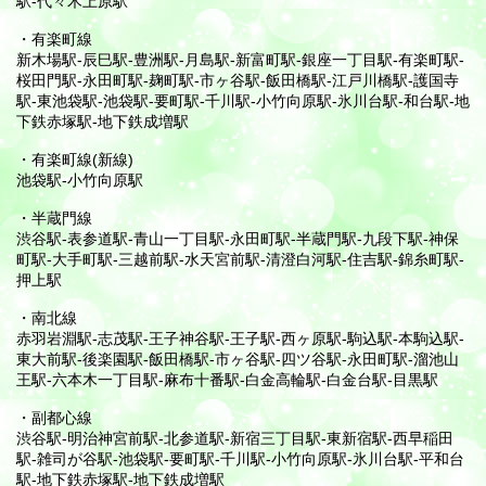
駅-代々木上原駅
・有楽町線
新木場駅-辰巳駅-豊洲駅-月島駅-新富町駅-銀座一丁目駅-有楽町駅-
桜田門駅-永田町駅-麹町駅-市ヶ谷駅-飯田橋駅-江戸川橋駅-護国寺
駅-東池袋駅-池袋駅-要町駅-千川駅-小竹向原駅-氷川台駅-和台駅-地
下鉄赤塚駅-地下鉄成増駅
・有楽町線(新線)
池袋駅-小竹向原駅
・半蔵門線
渋谷駅-表参道駅-青山一丁目駅-永田町駅-半蔵門駅-九段下駅-神保
町駅-大手町駅-三越前駅-水天宮前駅-清澄白河駅-住吉駅-錦糸町駅-
押上駅
・南北線
赤羽岩淵駅-志茂駅-王子神谷駅-王子駅-西ヶ原駅-駒込駅-本駒込駅-
東大前駅-後楽園駅-飯田橋駅-市ヶ谷駅-四ツ谷駅-永田町駅-溜池山
王駅-六本木一丁目駅-麻布十番駅-白金高輪駅-白金台駅-目黒駅
・副都心線
渋谷駅-明治神宮前駅-北参道駅-新宿三丁目駅-東新宿駅-西早稲田
駅-雑司が谷駅-池袋駅-要町駅-千川駅-小竹向原駅-氷川台駅-平和台
駅-地下鉄赤塚駅-地下鉄成増駅