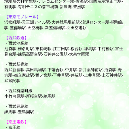
場駅船の科学館駅-テレコムセンター駅-青海駅-国際展示場正門駅-
有明駅-有明テニスの森市場前-新豊洲-豊洲駅
【東京モノレール】
浜松町駅-天王洲アイル駅-大井競馬場前駅-流通センター駅-昭和島
駅-整備場駅-天空橋駅-新整備場駅-羽田空港駅
【西武鉄道】
・西武池袋線
池袋駅-椎名町駅-東長崎駅-江古田駅-桜台駅-練馬駅-中村橋駅-富士
見台駅-練馬高野台駅-石神井公園駅-大泉学園駅
・西武新宿線
西武新宿駅-高田馬場駅-下落合駅-中井駅-新井薬師前駅-沼袋駅-野
方駅-都立家政駅-鷺ノ宮駅-下井草駅-井荻駅-上井草駅-上石神井駅-
武蔵関駅
・西武有楽町線
小竹向原駅-新桜台駅-練馬駅
・西武豊島線
練馬駅-豊島園駅
【京王電鉄】
・京王線