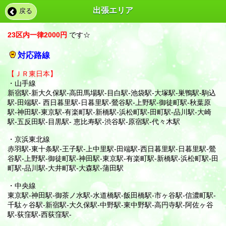
営業時間:12:00～05:00 （受付11:30〜）年中無休/※現在ネッ
出張エリア
戻る
ト予約不可
お店に電話する
23区内一律2000円
です☆
対応路線
【ＪＲ東日本】
・山手線
新宿駅-新大久保駅-高田馬場駅-目白駅-池袋駅-大塚駅-巣鴨駅-駒込
駅-田端駅- 西日暮里駅-日暮里駅-鶯谷駅-上野駅-御徒町駅-秋葉原
駅-神田駅-東京駅-有楽町駅-新橋駅-浜松町駅-田町駅-品川駅-大崎
駅-五反田駅-目黒駅- 恵比寿駅-渋谷駅-原宿駅-代々木駅
・京浜東北線
赤羽駅-東十条駅-王子駅-上中里駅-田端駅-西日暮里駅-日暮里駅-鶯
谷駅-上野駅-御徒町駅-神田駅-東京駅-有楽町駅-新橋駅-浜松町駅-田
町駅-品川駅-大井町駅-大森駅-蒲田駅
・中央線
東京駅-神田駅-御茶ノ水駅-水道橋駅-飯田橋駅-市ヶ谷駅-信濃町駅-
千駄ヶ谷駅-新宿駅-大久保駅-中野駅-東中野駅-高円寺駅-阿佐ヶ谷
駅-荻窪駅-西荻窪駅-