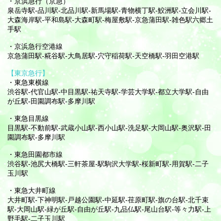
・京浜急行（京急）
泉岳寺駅-品川駅-北品川駅-新馬場駅-青物横丁駅-鮫洲駅-立会川駅-
大森海岸駅-平和島駅-大森町駅-梅屋敷駅-京急蒲田駅-雑色駅六郷土
手駅
・京浜急行空港線
京急蒲田駅-糀谷駅-大鳥居駅-穴守稲荷駅-天空橋駅-羽田空港駅
【東京急行】
・東急東横線
渋谷駅-代官山駅-中目黒駅-祐天寺駅-学芸大学駅-都立大学駅-自由
が丘駅-田園調布駅-多摩川駅
・東急目黒線
目黒駅-不動前駅-武蔵小山駅-西小山駅-洗足駅-大岡山駅-奥沢駅-田
園調布駅-多摩川駅
・東急田園都市線
渋谷駅-池尻大橋駅-三軒茶屋-駅駒沢大学駅-桜新町駅-用賀駅-二子
玉川駅
・東急大井町線
大井町駅-下神明駅-戸越公園駅-中延駅-荏原町駅-旗の台駅-北千束
駅-大岡山駅-緑が丘駅-自由が丘駅-九品仏駅-尾山台駅-等々力駅-上
野毛駅-二子玉川駅