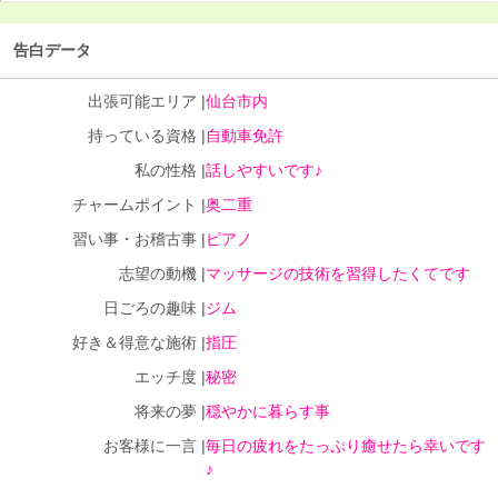
告白データ
出張可能エリア |
仙台市内
持っている資格 |
自動車免許
私の性格 |
話しやすいです♪
チャームポイント |
奥二重
習い事・お稽古事 |
ピアノ
志望の動機 |
マッサージの技術を習得したくてです
日ごろの趣味 |
ジム
好き＆得意な施術 |
指圧
エッチ度 |
秘密
将来の夢 |
穏やかに暮らす事
お客様に一言 |
毎日の疲れをたっぷり癒せたら幸いです
♪