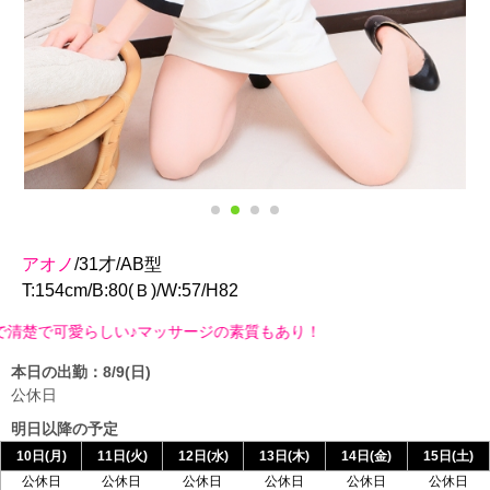
アオノ
/31才/AB型
T:154cm/B:80(Ｂ)/W:57/H82
愛らしい♪マッサージの素質もあり！
本日の出勤：8/9(日)
公休日
明日以降の予定
10日(月)
11日(火)
12日(水)
13日(木)
14日(金)
15日(土)
公休日
公休日
公休日
公休日
公休日
公休日