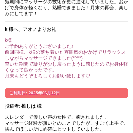
短期間にマッサージの技術が更に進化していました。おか
げで身体が軽くなり、熟睡できました！月末の再会、楽し
みにしてます！
k 様
へ、アオノよりお礼
k様
ご予約ありがとうございました♪
前回同様、k様の落ち着いた雰囲気のおかげでリラックス
しながらマッサージできました(*^^*)
空いた期間で凝りが少し戻ったように感じたのでお身体軽
くなって良かったです。
月末もどうぞよろしくお願い致します♡
ご利用日: 2025年06月12日
投稿者:
推しは 様
スレンダーで優しい声の女性で、癒されました。
マッサージ経験が無いとのことでしたが、すごく上手で、
揉んでほしい所に的確にヒットしていました。