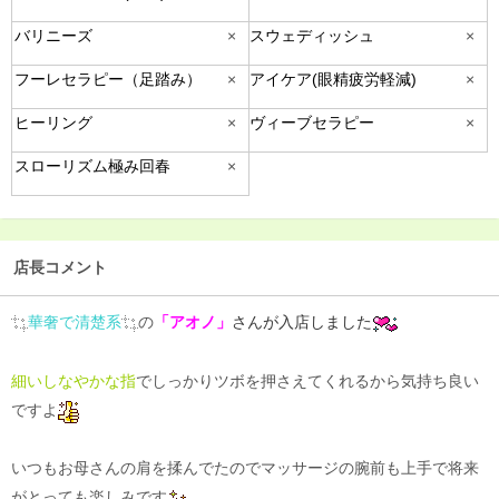
バリニーズ
×
スウェディッシュ
×
フーレセラピー（足踏み）
×
アイケア(眼精疲労軽減)
×
ヒーリング
×
ヴィーブセラピー
×
スローリズム極み回春
×
店長コメント
華奢で清楚系
の
「アオノ」
さんが
入店しました
細いしなやかな指
でしっかりツボを押さえてくれるから気持ち良い
ですよ
いつもお母さんの肩を揉んでたのでマッサージの腕前も上手で将来
がとっても楽しみです