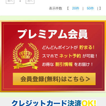
前へ
1
次へ
表示件数 【
20件
|
50件
| 】