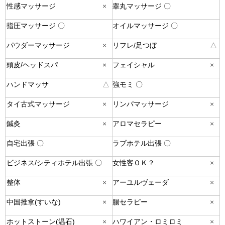
性感マッサージ
×
睾丸マッサージ 〇
指圧マッサージ 〇
オイルマッサージ 〇
パウダーマッサージ
×
リフレ/足つぼ
△
頭皮/ヘッドスパ
×
フェイシャル
×
ハンドマッサ
△
強モミ 〇
タイ古式マッサージ
×
リンパマッサージ
×
鍼灸
×
アロマセラピー
×
自宅出張 〇
ラブホテル出張 〇
ビジネス/シティホテル出張 〇
女性客ＯＫ？
×
整体
×
アーユルヴェーダ
×
中国推拿(すいな)
×
腸セラピー
×
ホットストーン(温石)
×
ハワイアン・ロミロミ
×