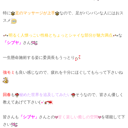
特に
足のマッサージが上手
なので、足がパンパンな人にはおス
スメ
明るく人懐っこい性格とちょっとシャイな部分が魅力満点
な
「シブヤ」
さん
一生懸命施術する姿に委員長もうっとり
強モミ
も良い感じなので、疲れを十分にほぐしてもらって下さいね
回春
も
秘めた世界を追及してみたい
そうなので、皆さん優しく
教えてあげて下さい
皆さんも
「シブヤ」
さんとの
甘く楽しい癒しの空間
を堪能して下
さい