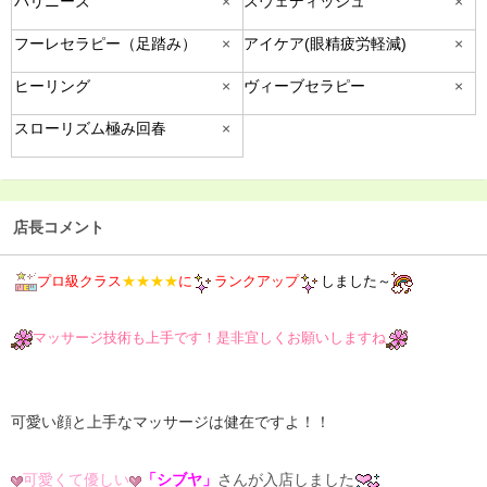
バリニーズ
×
スウェディッシュ
×
フーレセラピー（足踏み）
×
アイケア(眼精疲労軽減)
×
ヒーリング
×
ヴィーブセラピー
×
スローリズム極み回春
×
店長コメント
プロ級クラス
★★★★
に
ランクアップ
しました～
マッサージ技術も上手です！是非宜しくお願いしますね
可愛い顔と上手なマッサージは健在ですよ！！
可愛くて優しい
「シブヤ」
さんが入店しました