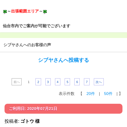
～
出張範囲エリア
～
仙台市内でご案内が可能でございます
シブヤさんへのお客様の声
シブヤさんへ投稿する
前へ
1
2
3
4
5
6
7
次へ
表示件数 【
20件
|
50件
| 】
ご利用日: 2020年07月21日
投稿者:
ゴトウ 様