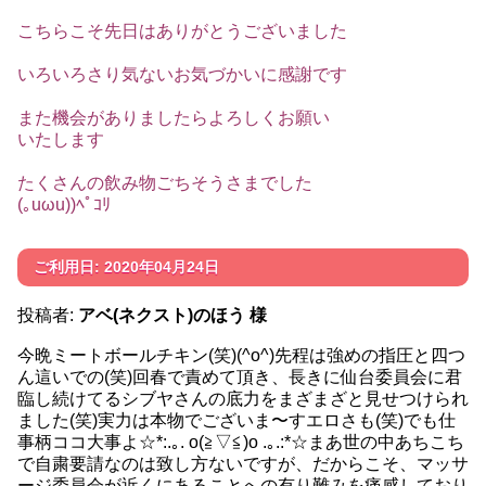
こちらこそ先日はありがとうございました
いろいろさり気ないお気づかいに感謝です
また機会がありましたらよろしくお願い
いたします
たくさんの飲み物ごちそうさまでした
(｡uωu))ﾍﾟｺﾘ
ご利用日: 2020年04月24日
投稿者:
アベ(ネクスト)のほう 様
今晩ミートボールチキン(笑)(^o^)先程は強めの指圧と四つ
ん這いでの(笑)回春で責めて頂き、長きに仙台委員会に君
臨し続けてるシブヤさんの底力をまざまざと見せつけられ
ました(笑)実力は本物でございま〜すエロさも(笑)でも仕
事柄ココ大事よ☆*:.｡. o(≧▽≦)o .｡.:*☆まあ世の中あちこち
で自粛要請なのは致し方ないですが、だからこそ、マッサ
ージ委員会が近くにあることへの有り難みを痛感しており