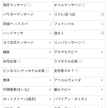
指圧マッサージ 〇
オイルマッサージ 〇
パウダーマッサージ
×
リフレ/足つぼ
◎
頭皮/ヘッドスパ
△
フェイシャル
△
ハンドマッサ
△
強モミ
◎
タイ古式マッサージ
×
リンパマッサージ 〇
鍼灸
×
アロマセラピー
×
自宅出張 〇
ラブホテル出張 〇
ビジネス/シティホテル出張 〇
女性客ＯＫ？ 〇
整体
×
アーユルヴェーダ
×
中国推拿(すいな)
×
腸セラピー
×
ホットストーン(温石)
×
ハワイアン・ロミロミ
×