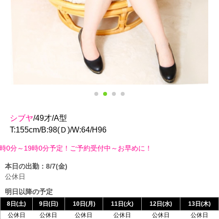
シブヤ
/49才/A型
T:155cm/B:98(Ｄ)/W:64/H96
9時0分予定！ご予約受付中～お早めに！
本日の出勤：8/7(金)
公休日
明日以降の予定
8日(土)
9日(日)
10日(月)
11日(火)
12日(水)
13日(木)
公休日
公休日
公休日
公休日
公休日
公休日