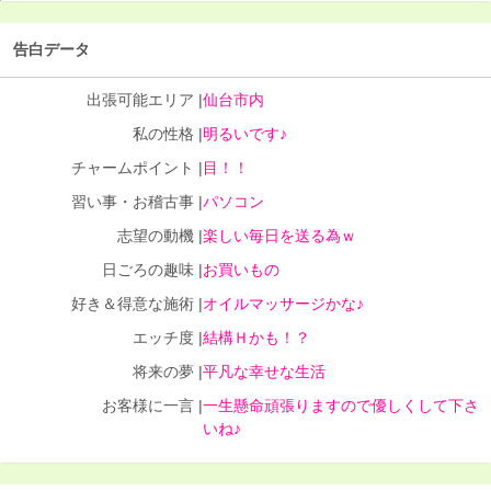
告白データ
出張可能エリア |
仙台市内
私の性格 |
明るいです♪
チャームポイント |
目！！
習い事・お稽古事 |
パソコン
志望の動機 |
楽しい毎日を送る為ｗ
日ごろの趣味 |
お買いもの
好き＆得意な施術 |
オイルマッサージかな♪
エッチ度 |
結構Ｈかも！？
将来の夢 |
平凡な幸せな生活
お客様に一言 |
一生懸命頑張りますので優しくして下さ
いね♪